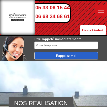
05 33 06 15 44
06 68 24 68 61
Devis Gratuit
Etre rappelé immédiatement:
NOS REALISATION