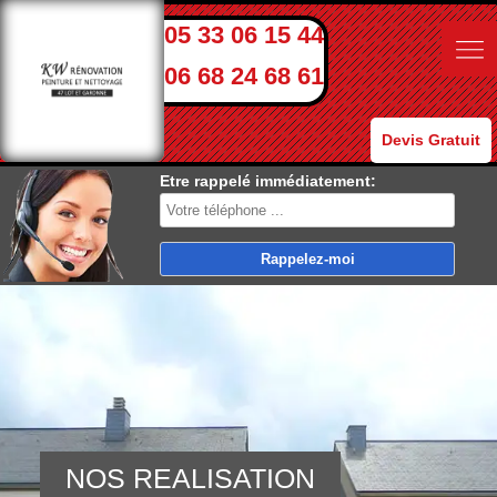
05 33 06 15 44
06 68 24 68 61
Devis Gratuit
Etre rappelé immédiatement:
NOS REALISATION