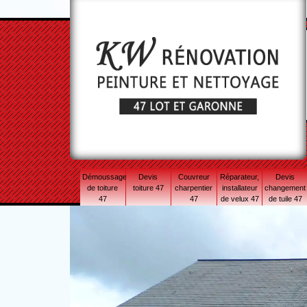
Démoussage
Devis
Couvreur
Réparateur,
Devis
de toiture
toiture 47
charpentier
installateur
changement
47
47
de velux 47
de tuile 47