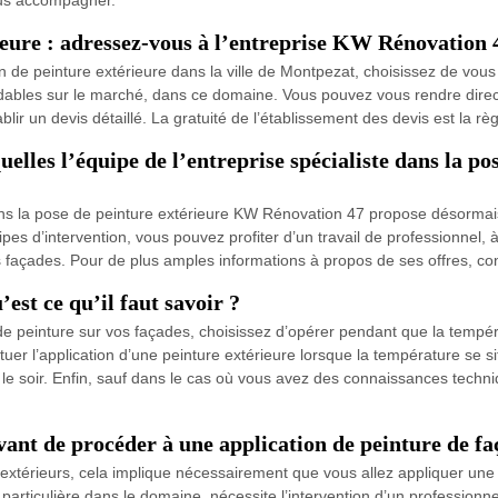
ieure : adressez-vous à l’entreprise KW Rénovation 
ion de peinture extérieure dans la ville de Montpezat, choisissez de vou
bordables sur le marché, dans ce domaine. Vous pouvez vous rendre dir
lir un devis détaillé. La gratuité de l’établissement des devis est la rè
uelles l’équipe de l’entreprise spécialiste dans la 
ans la pose de peinture extérieure KW Rénovation 47 propose désormais
es d’intervention, vous pouvez profiter d’un travail de professionnel, à
s façades. Pour de plus amples informations à propos de ses offres, con
est ce qu’il faut savoir ?
 peinture sur vos façades, choisissez d’opérer pendant que la températ
ectuer l’application d’une peinture extérieure lorsque la température se 
le soir. Enfin, sauf dans le cas où vous avez des connaissances techniq
ant de procéder à une application de peinture de fa
érieurs, cela implique nécessairement que vous allez appliquer une no
ticulière dans le domaine, nécessite l’intervention d’un professionnel