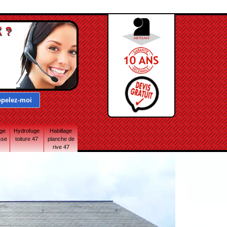
 ?
age
Hydrofuge
Habillage
sse
toiture 47
planche de
rive 47