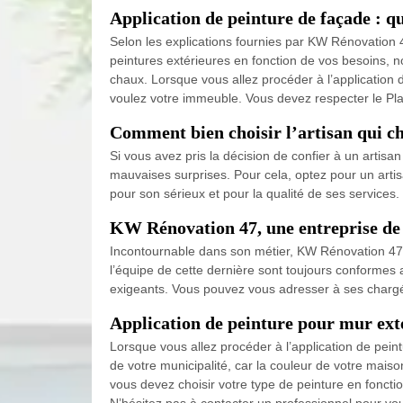
Application de peinture de façade : q
Selon les explications fournies par KW Rénovation 4
peintures extérieures en fonction de vos besoins, n
chaux. Lorsque vous allez procéder à l’application
voulez votre immeuble. Vous devez respecter le Pl
Comment bien choisir l’artisan qui ch
Si vous avez pris la décision de confier à un artisa
mauvaises surprises. Pour cela, optez pour un arti
pour son sérieux et pour la qualité de ses services. 
KW Rénovation 47, une entreprise de p
Incontournable dans son métier, KW Rénovation 47 es
l’équipe de cette dernière sont toujours conformes a
exigeants. Vous pouvez vous adresser à ses chargés
Application de peinture pour mur exté
Lorsque vous allez procéder à l’application de pei
de votre municipalité, car la couleur de votre mais
vous devez choisir votre type de peinture en foncti
N’hésitez pas à contacter un professionnel pour v