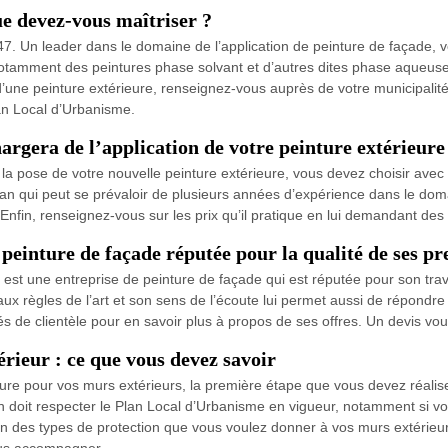
ue devez-vous maîtriser ?
7. Un leader dans le domaine de l’application de peinture de façade, v
otamment des peintures phase solvant et d’autres dites phase aqueuse. 
 d’une peinture extérieure, renseignez-vous auprès de votre municipal
an Local d’Urbanisme.
argera de l’application de votre peinture extérieure
n la pose de votre nouvelle peinture extérieure, vous devez choisir ave
san qui peut se prévaloir de plusieurs années d’expérience dans le dom
Enfin, renseignez-vous sur les prix qu’il pratique en lui demandant des 
einture de façade réputée pour la qualité de ses pr
t une entreprise de peinture de façade qui est réputée pour son travail
ux règles de l’art et son sens de l’écoute lui permet aussi de répondre
 de clientèle pour en savoir plus à propos de ses offres. Un devis vo
rieur : ce que vous devez savoir
nture pour vos murs extérieurs, la première étape que vous devez réal
on doit respecter le Plan Local d’Urbanisme en vigueur, notamment si v
on des types de protection que vous voulez donner à vos murs extérieur
ous accompagner.