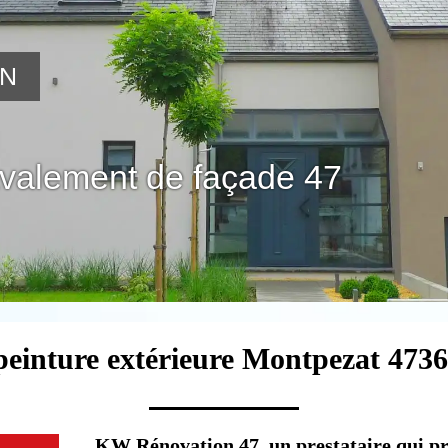
ON
avalement de façade 47
peinture extérieure Montpezat 4736
KW Rénovation 47, un prestataire qui pr