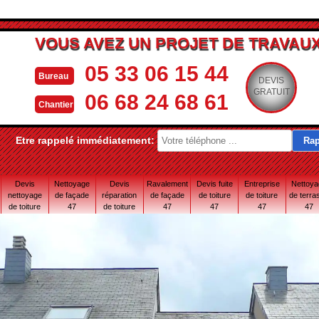
VOUS AVEZ UN PROJET DE TRAVAUX
05 33 06 15 44
Bureau
DEVIS
GRATUIT
06 68 24 68 61
Chantier
Etre rappelé immédiatement:
Devis
Nettoyage
Devis
Ravalement
Devis fuite
Entreprise
Nettoy
nettoyage
de façade
réparation
de façade
de toiture
de toiture
de terra
de toiture
47
de toiture
47
47
47
47
47
47 Lot-et-
Garonne