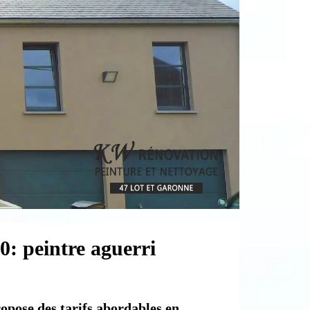
0: peintre aguerri
opose des tarifs abordables en