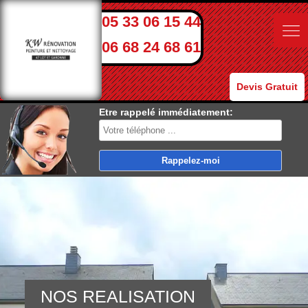
05 33 06 15 44
06 68 24 68 61
Devis Gratuit
Etre rappelé immédiatement:
NOS REALISATION