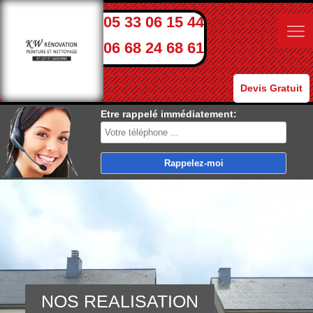
05 33 06 15 44
06 68 24 68 61
Devis Gratuit
Etre rappelé immédiatement:
NOS REALISATION