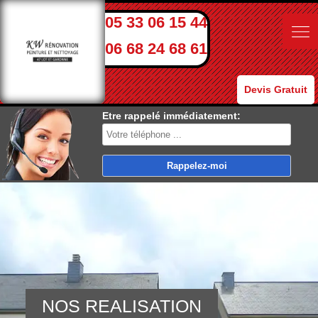
05 33 06 15 44
06 68 24 68 61
Devis Gratuit
Etre rappelé immédiatement:
NOS REALISATION