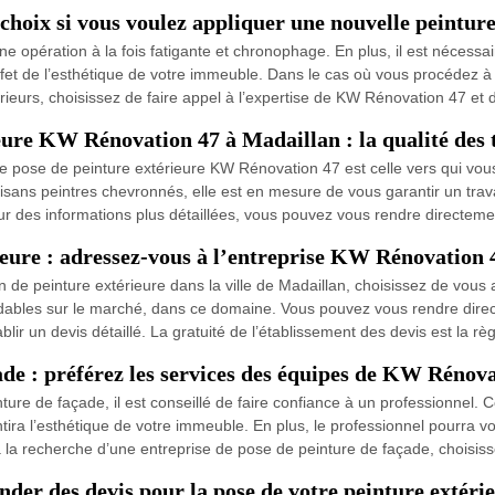
choix si vous voulez appliquer une nouvelle peintur
e opération à la fois fatigante et chronophage. En plus, il est nécessair
effet de l’esthétique de votre immeuble. Dans le cas où vous procédez 
ieurs, choisissez de faire appel à l’expertise de KW Rénovation 47 et 
eure KW Rénovation 47 à Madaillan : la qualité des 
e de pose de peinture extérieure KW Rénovation 47 est celle vers qui vo
isans peintres chevronnés, elle est en mesure de vous garantir un trav
ur des informations plus détaillées, vous pouvez vous rendre directem
ieure : adressez-vous à l’entreprise KW Rénovation 
on de peinture extérieure dans la ville de Madaillan, choisissez de vou
bordables sur le marché, dans ce domaine. Vous pouvez vous rendre dir
lir un devis détaillé. La gratuité de l’établissement des devis est la rè
ade : préférez les services des équipes de KW Rénov
ture de façade, il est conseillé de faire confiance à un professionnel.
antira l’esthétique de votre immeuble. En plus, le professionnel pourra 
 à la recherche d’une entreprise de pose de peinture de façade, choisi
der des devis pour la pose de votre peinture extéri