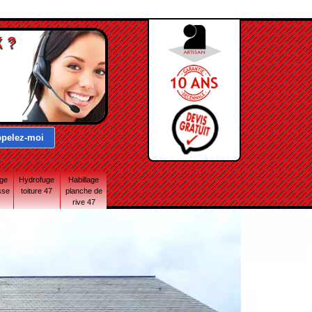
 ?
age
Hydrofuge
Habillage
sse
toiture 47
planche de
rive 47