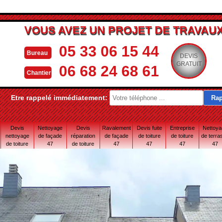
VOUS AVEZ UN PROJET DE TRAVAUX
05 33 06 15 44
Bureau
DEVIS
GRATUIT
06 68 24 68 61
Chantier
Etre rappelé immédiatement:
Devis
Nettoyage
Devis
Ravalement
Devis fuite
Entreprise
Nettoy
nettoyage
de façade
réparation
de façade
de toiture
de toiture
de terra
de toiture
47
de toiture
47
47
47
47
47
47 Lot-et-
Garonne