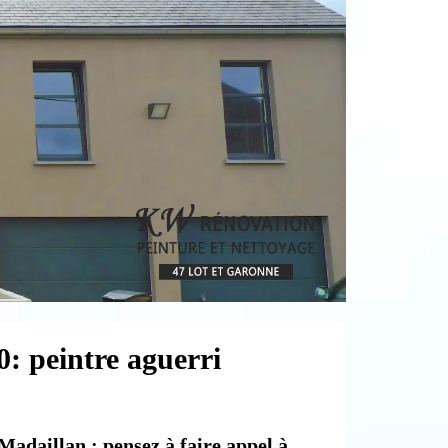
0: peintre aguerri
Madaillan : pensez à faire appel à