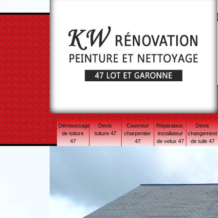
Démoussage
Devis
Couvreur
Réparateur,
Devis
de toiture
toiture 47
charpentier
installateur
changement
47
47
de velux 47
de tuile 47