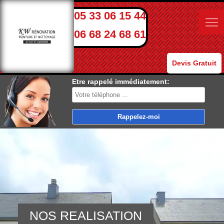
05 33 06 15 44
06 68 24 68 61
Devis Gratuit
Etre rappelé immédiatement:
NOS REALISATION