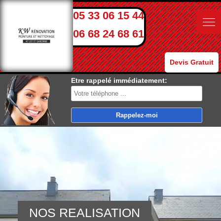
05 33 06 15 44
06 68 24 68 61
Devis Gratuit
Etre rappelé immédiatement:
NOS REALISATION