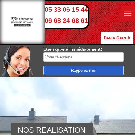
05 33 06 15 44
06 68 24 68 61
Devis Gratuit
Etre rappelé immédiatement:
NOS REALISATION