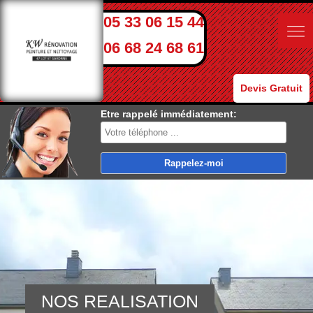
05 33 06 15 44
06 68 24 68 61
Devis Gratuit
Etre rappelé immédiatement:
NOS REALISATION