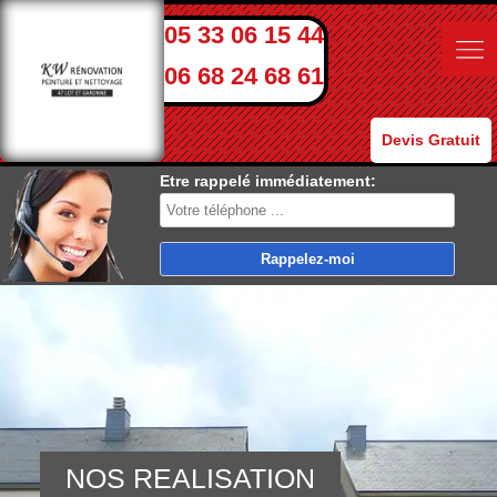
05 33 06 15 44
06 68 24 68 61
Devis Gratuit
Etre rappelé immédiatement:
NOS REALISATION