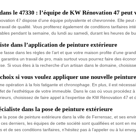
dans le 47330 : l’équipe de KW Rénovation 47 peut vo
ovation 47 dispose d’une équipe polyvalente et chevronnée. Elle peut 
 travail de qualité. Vous profiterez également de conditions tarifaires in
gnables pendant la semaine, du lundi au samedi, durant les heures de b
ste dans l’application de peinture extérieure
se fasse dans les règles de l’art et que votre maison profite d’une grand
 garantira un travail de pro, mais surtout vous pourrez faire des économi
rise. Si vous êtes à la recherche d’un artisan dans le domaine, choisi
choix si vous voulez appliquer une nouvelle peintur
e opération à la fois fatigante et chronophage. En plus, il est nécessair
effet de l’esthétique de votre immeuble. Dans le cas où vous procédez 
ieurs, choisissez de faire appel à l’expertise de KW Rénovation 47 et 
ialiste dans la pose de peinture extérieure
 la pose de peinture extérieure dans la ville de Ferrensac, et ses envi
on ces derniers, les équipes de cette société sont qualifiées et sont en
 et de ses conditions tarifaires, n’hésitez pas à l’appeler ou à lui envo