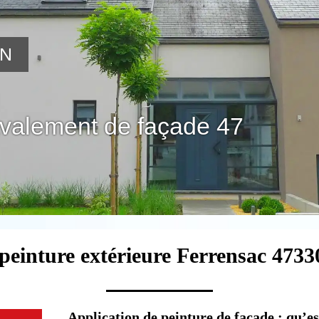
ON
avalement de façade 47
peinture extérieure Ferrensac 4733
Application de peinture de façade : qu’est