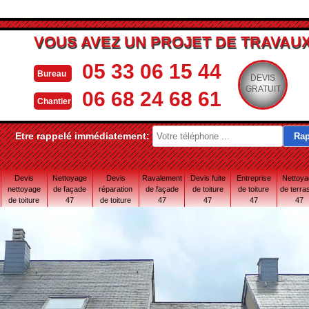
VOUS AVEZ UN PROJET DE TRAVAUX
05 33 06 15 44
Bureau
DEVIS
GRATUIT
06 68 24 68 61
Chantier
Etre rappelé immédiatement:
Devis
Nettoyage
Devis
Ravalement
Devis fuite
Entreprise
Nettoy
nettoyage
de façade
réparation
de façade
de toiture
de toiture
de terra
de toiture
47
de toiture
47
47
47
47
47
47 Lot-et-
Garonne