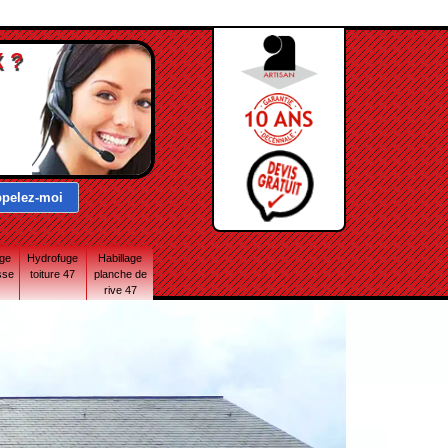
 ?
age
Hydrofuge
Habillage
sse
toiture 47
planche de
rive 47