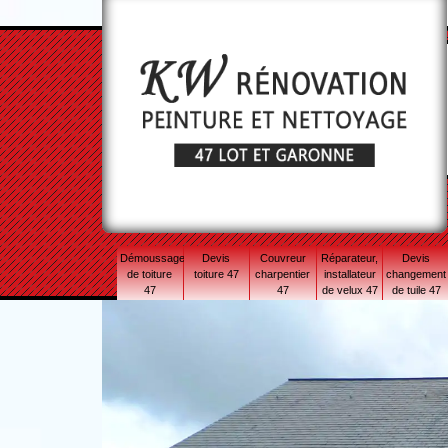
Démoussage
Devis
Couvreur
Réparateur,
Devis
de toiture
toiture 47
charpentier
installateur
changement
47
47
de velux 47
de tuile 47