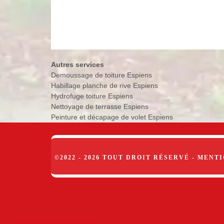
Autres services
Demoussage de toiture Espiens
Habillage planche de rive Espiens
Hydrofuge toiture Espiens
Nettoyage de terrasse Espiens
Peinture et décapage de volet Espiens
©2022 - 2026 TOUT DROIT RÉSERVÉ -
MENTI