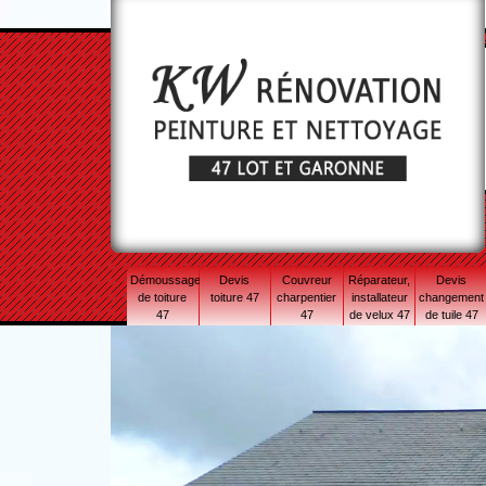
Démoussage
Devis
Couvreur
Réparateur,
Devis
de toiture
toiture 47
charpentier
installateur
changement
47
47
de velux 47
de tuile 47