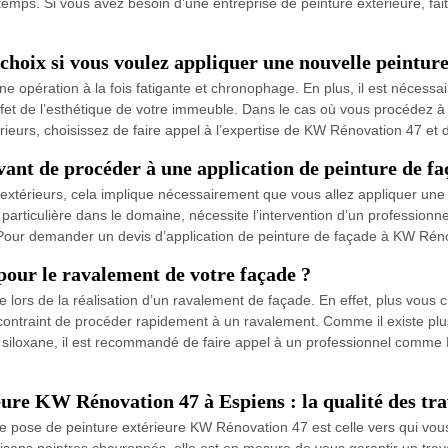
temps. Si vous avez besoin d’une entreprise de peinture extérieure, f
choix si vous voulez appliquer une nouvelle peintur
e opération à la fois fatigante et chronophage. En plus, il est nécessair
effet de l’esthétique de votre immeuble. Dans le cas où vous procédez 
ieurs, choisissez de faire appel à l’expertise de KW Rénovation 47 et 
ant de procéder à une application de peinture de fa
érieurs, cela implique nécessairement que vous allez appliquer une no
ticulière dans le domaine, nécessite l’intervention d’un professionnel
. Pour demander un devis d’application de peinture de façade à KW Réno
pour le ravalement de votre façade ?
re lors de la réalisation d’un ravalement de façade. En effet, plus vous 
ontraint de procéder rapidement à un ravalement. Comme il existe plus
et siloxane, il est recommandé de faire appel à un professionnel comm
eure KW Rénovation 47 à Espiens : la qualité des tr
e de pose de peinture extérieure KW Rénovation 47 est celle vers qui vo
isans peintres chevronnés, elle est en mesure de vous garantir un trav