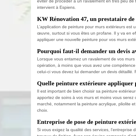
éviter de procéder à un ravalement en très peu de 
intervient à Espiens.
KW Rénovation 47, un prestataire de 
L’application de peinture pour murs extérieurs est un
œuvre, surtout si vous êtes un profane. Il y va en 
appliquer une nouvelle peinture pour vos murs extér
Pourquoi faut-il demander un devis av
Lorsque vous entamez un ravalement de vos murs ext
opération, à moins que vous avez une compétence par
celui-ci vous devez lui demander un devis détaillé
Quelle peinture extérieure appliquer 
Il est important de bien choisir sa peinture extérieu
apportez de soins à vos murs et moins vous serez c
marché, notamment la peinture acrylique, pliolite 
choix.
Entreprise de pose de peinture extéri
Si vous exigez la qualité des services, l’entrepris
travaux de finition. Avec son équipe composée d’art