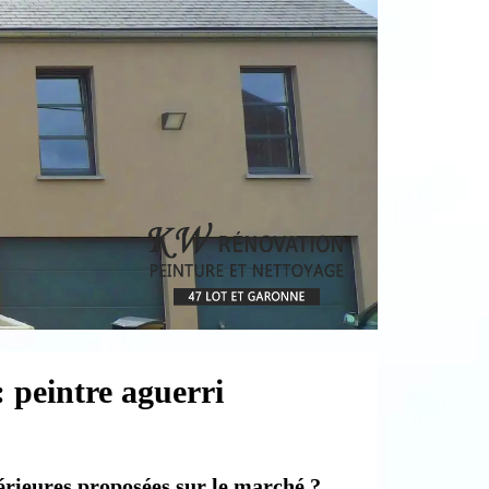
: peintre aguerri
térieures proposées sur le marché ?