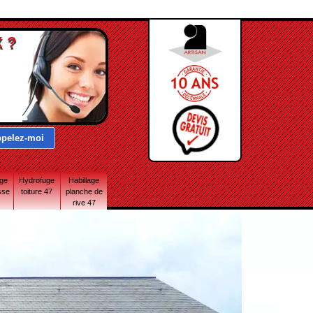
 ?
age
Hydrofuge
Habillage
sse
toiture 47
planche de
rive 47