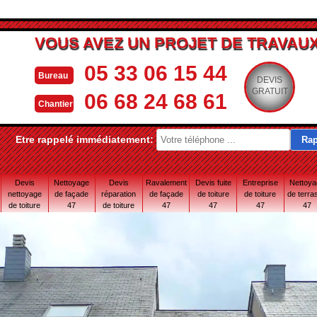
VOUS AVEZ UN PROJET DE TRAVAUX
05 33 06 15 44
Bureau
DEVIS
GRATUIT
06 68 24 68 61
Chantier
Etre rappelé immédiatement:
Devis
Nettoyage
Devis
Ravalement
Devis fuite
Entreprise
Nettoy
nettoyage
de façade
réparation
de façade
de toiture
de toiture
de terra
de toiture
47
de toiture
47
47
47
47
47
47 Lot-et-
Garonne