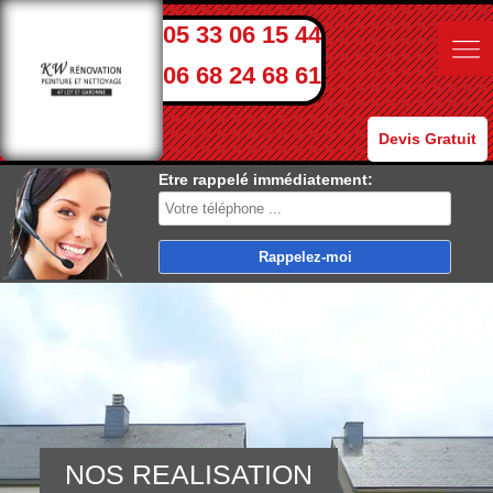
05 33 06 15 44
06 68 24 68 61
Devis Gratuit
Etre rappelé immédiatement:
NOS REALISATION