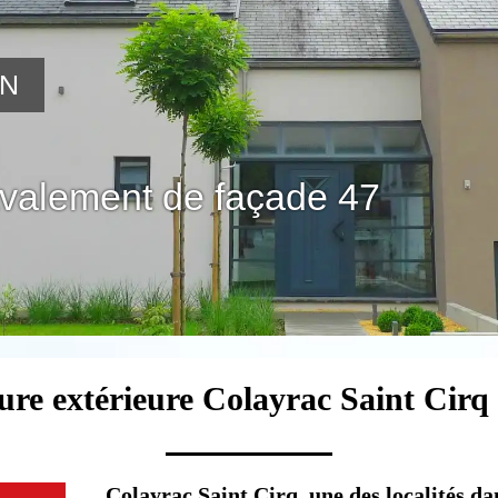
ON
avalement de façade 47
ure extérieure Colayrac Saint Cirq
Colayrac Saint Cirq, une des localités dan