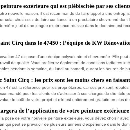
inture extérieure qui est plébiscitée par ses client
 votre nouvelle maison, il est recommandé de faire appel à une entrepris
ur cela, choisissez de faire confiance à un prestataire chevronné do
 dernière jouit d’une longue expérience réussie dans le domaine est re
Saint Cirq dans le 47450 : l’équipe de KW Rénovation 
ovation 47 dispose d’une équipe polyvalente et chevronnée. Elle peut 
 travail de qualité. Vous profiterez également de conditions tarifaires in
gnables pendant la semaine, du lundi au samedi, durant les heures de b
c Saint Cirq : les prix sont les moins chers en fais
 47 est la référence pour les propriétaires, car ses prix sont réputés
et recommandé pour les clients de s’adresser à ses chargés de clientèle 
aluer le coût de votre projet et elle est entièrement gratuite en plus 
argera de l’application de votre peinture extérieure
n la pose de votre nouvelle peinture extérieure, vous devez choisir ave
san qui peut se prévaloir de plusieurs années d’expérience dans le dom