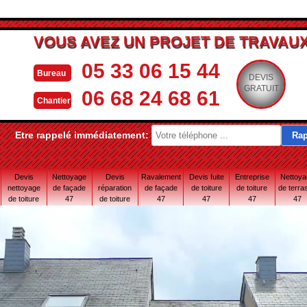
VOUS AVEZ UN PROJET DE TRAVAUX
05 33 06 15 44
Bureau
DEVIS
GRATUIT
06 68 24 68 61
Chantier
Etre rappelé immédiatement:
Devis
Nettoyage
Devis
Ravalement
Devis fuite
Entreprise
Nettoy
nettoyage
de façade
réparation
de façade
de toiture
de toiture
de terra
de toiture
47
de toiture
47
47
47
47
47
47 Lot-et-
Garonne