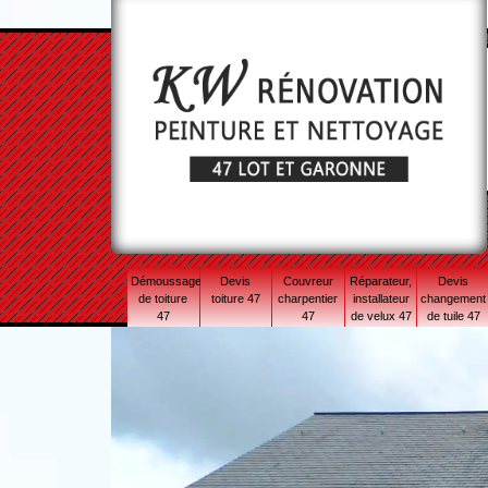
Démoussage
Devis
Couvreur
Réparateur,
Devis
de toiture
toiture 47
charpentier
installateur
changement
47
47
de velux 47
de tuile 47