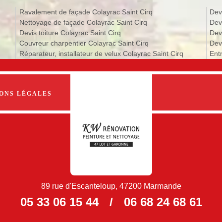
Ravalement de façade Colayrac Saint Cirq
Dev
Nettoyage de façade Colayrac Saint Cirq
Dev
Devis toiture Colayrac Saint Cirq
Dev
Couvreur charpentier Colayrac Saint Cirq
Devi
Réparateur, installateur de velux Colayrac Saint Cirq
Ent
ONS LÉGALES
89 rue d'Escanteloup, 47200 Marmande
05 33 06 15 44
/
06 68 24 68 61