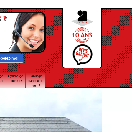
 ?
age
Hydrofuge
Habillage
sse
toiture 47
planche de
rive 47