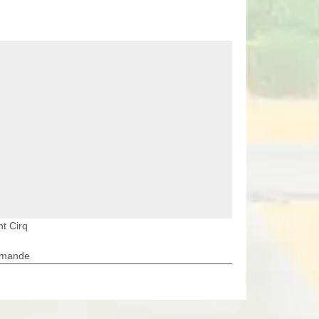
nt Cirq
rmande