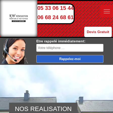
05 33 06 15 44
06 68 24 68 61
Devis Gratuit
Etre rappelé immédiatement:
NOS REALISATION