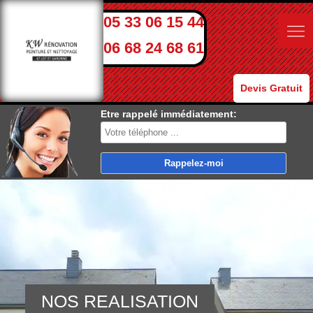
05 33 06 15 44
06 68 24 68 61
Devis Gratuit
Etre rappelé immédiatement:
NOS REALISATION