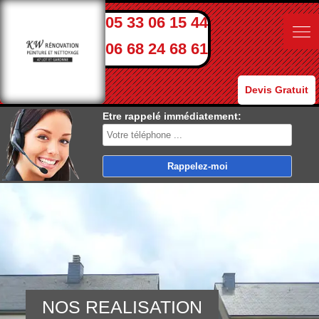
05 33 06 15 44
06 68 24 68 61
Devis Gratuit
Etre rappelé immédiatement:
NOS REALISATION