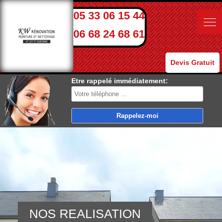
05 33 06 15 44
06 68 24 68 61
Devis Gratuit
Etre rappelé immédiatement:
NOS REALISATION