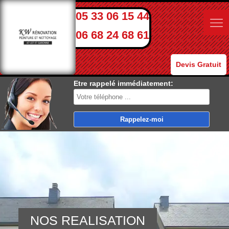
05 33 06 15 44
06 68 24 68 61
Devis Gratuit
Etre rappelé immédiatement:
NOS REALISATION