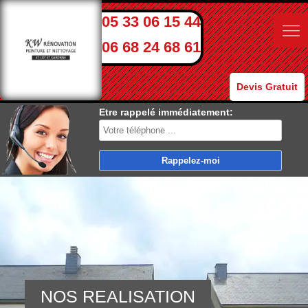
05 33 06 15 44
06 68 24 68 61
Devis Gratuit
Etre rappelé immédiatement:
NOS REALISATION