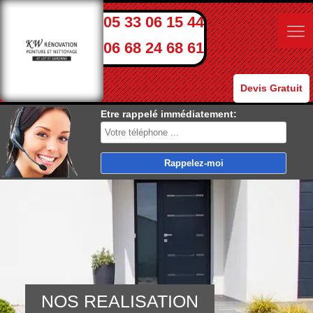
05 33 06 15 44
06 68 24 68 61
Devis Gratuit
Etre rappelé immédiatement:
NOS REALISATION