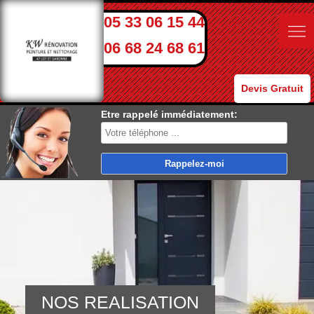
05 33 06 15 44
06 68 24 68 61
Devis Gratuit
Etre rappelé immédiatement:
NOS REALISATION