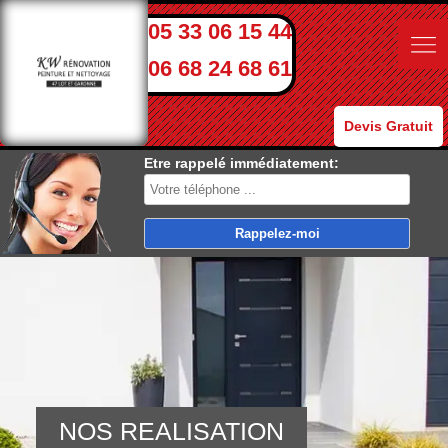
05 33 06 15 44
06 68 24 68 61
Devis Gratuit
Etre rappelé immédiatement:
NOS REALISATION