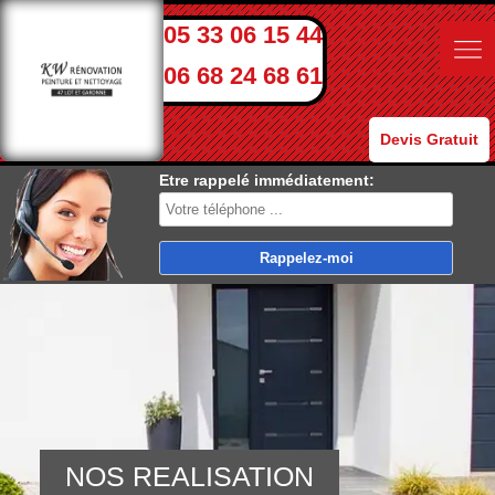
05 33 06 15 44
06 68 24 68 61
Devis Gratuit
Etre rappelé immédiatement:
NOS REALISATION