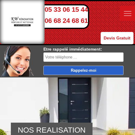
05 33 06 15 44
06 68 24 68 61
Devis Gratuit
Etre rappelé immédiatement:
NOS REALISATION