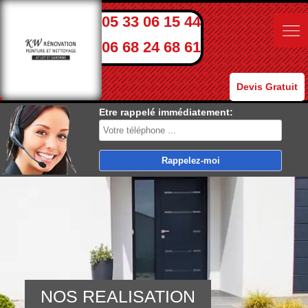
05 33 06 15 44
06 68 24 68 61
Devis Gratuit
Etre rappelé immédiatement:
NOS REALISATION