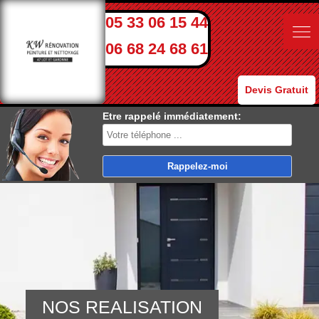
05 33 06 15 44
06 68 24 68 61
Devis Gratuit
Etre rappelé immédiatement:
NOS REALISATION