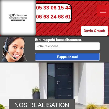
05 33 06 15 44
06 68 24 68 61
Devis Gratuit
Etre rappelé immédiatement:
NOS REALISATION