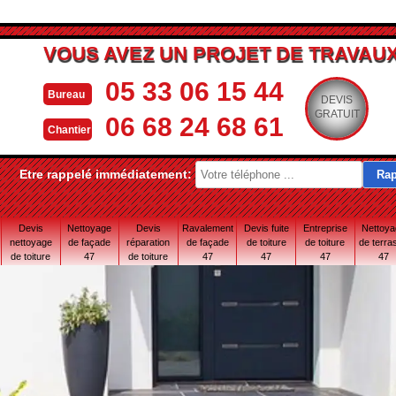
VOUS AVEZ UN PROJET DE TRAVAUX
05 33 06 15 44
Bureau
DEVIS
GRATUIT
06 68 24 68 61
Chantier
Etre rappelé immédiatement:
Devis
Nettoyage
Devis
Ravalement
Devis fuite
Entreprise
Nettoy
nettoyage
de façade
réparation
de façade
de toiture
de toiture
de terra
de toiture
47
de toiture
47
47
47
47
47
47 Lot-et-
Garonne