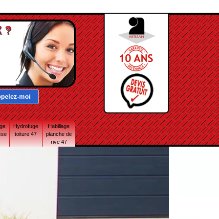
 ?
age
Hydrofuge
Habillage
sse
toiture 47
planche de
rive 47