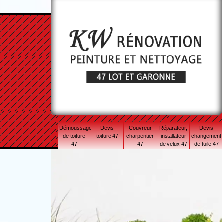
Démoussage
Devis
Couvreur
Réparateur,
Devis
de toiture
toiture 47
charpentier
installateur
changement
47
47
de velux 47
de tuile 47