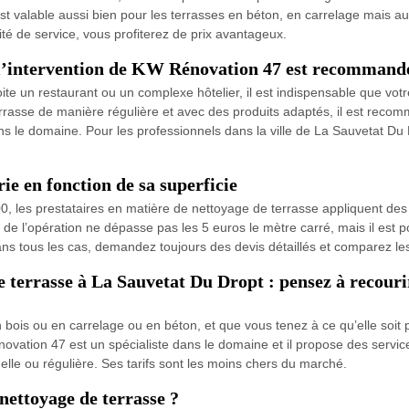
 est valable aussi bien pour les terrasses en béton, en carrelage mais 
lité de service, vous profiterez de prix avantageux.
 l’intervention de KW Rénovation 47 est recommandée
te un restaurant ou un complexe hôtelier, il est indispensable que votre
errasse de manière régulière et avec des produits adaptés, il est recom
 le domaine. Pour les professionnels dans la ville de La Sauvetat Du 
rie en fonction de sa superficie
, les prestataires en matière de nettoyage de terrasse appliquent des ta
de l’opération ne dépasse pas les 5 euros le mètre carré, mais il est po
ans tous les cas, demandez toujours des devis détaillés et comparez le
e terrasse à La Sauvetat Du Dropt : pensez à recour
n bois ou en carrelage ou en béton, et que vous tenez à ce qu’elle soit
vation 47 est un spécialiste dans le domaine et il propose des servic
elle ou régulière. Ses tarifs sont les moins chers du marché.
nettoyage de terrasse ?