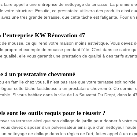
vez faire appel à une entreprise de nettoyage de terrasse. La première e
e votre structure. Ensuite, ce prestataire utilisera des produits ainsi q
us avez une très grande terrasse, que cette tâche est fatigante. Pour un 
 à l’entreprise KW Rénovation 47
uvert de mousse, ce qui rend votre maison moins esthétique. Vous deve
alle propre et exempte de mousse pendant l’été. C’est dans ce cadre qu’
 qualité, elle vous garantit une prestation de qualité à des tarifs ava
ce à un prestataire chevronné
en famille chez vous, il n’est pas rare que votre terrasse soit noircie 
léguer cette tâche fastidieuse à un prestataire chevronné. Ce dernier ut
able. Si vous habitez dans la ville de La Sauvetat Du Dropt, dans le 47
s sont les outils requis pour le réussir ?
nettoyer sa terrasse ainsi que son dallage de jardin pour donner à votre
 vous devez disposer d’un pulvérisateur ainsi que d’un nettoyeur haute
n nettoyage de dallage dans les règles de l’art, faites appel à un ex