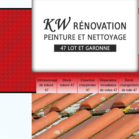
Démoussage
Devis
Couvreur
Réparateur,
Devis
de toiture
toiture 47
charpentier
installateur
changement
47
47
de velux 47
de tuile 47