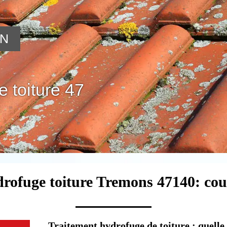
ON
 toiture 47
drofuge toiture Tremons 47140: cou
Traitement hydrofuge de toiture : quelle s