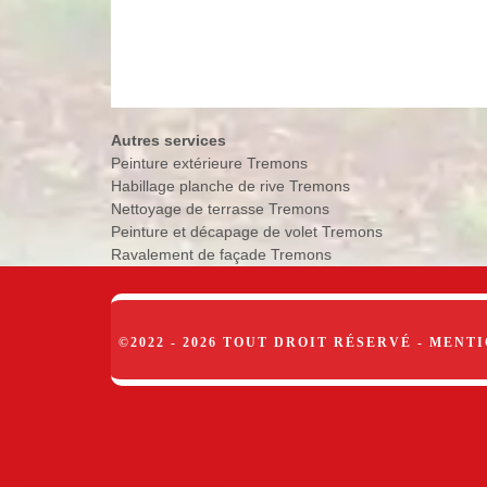
Autres services
Peinture extérieure Tremons
Habillage planche de rive Tremons
Nettoyage de terrasse Tremons
Peinture et décapage de volet Tremons
Ravalement de façade Tremons
©2022 - 2026 TOUT DROIT RÉSERVÉ -
MENTI