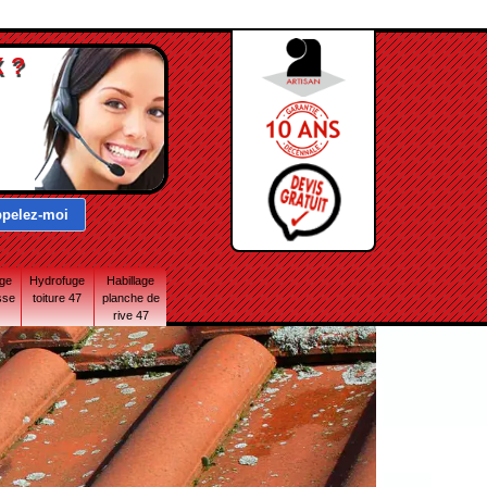
 ?
age
Hydrofuge
Habillage
sse
toiture 47
planche de
rive 47