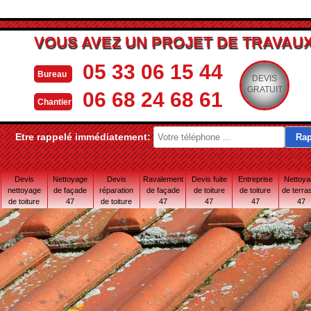
VOUS AVEZ UN PROJET DE TRAVAUX
05 33 06 15 44
Bureau
DEVIS
GRATUIT
06 68 24 68 61
Chantier
Etre rappelé immédiatement:
Devis
Nettoyage
Devis
Ravalement
Devis fuite
Entreprise
Nettoy
nettoyage
de façade
réparation
de façade
de toiture
de toiture
de terra
de toiture
47
de toiture
47
47
47
47
47
47 Lot-et-
Garonne