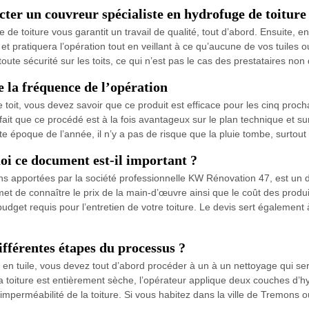
cter un couvreur spécialiste en hydrofuge de toiture
e de toiture vous garantit un travail de qualité, tout d’abord. Ensuite, 
et pratiquera l’opération tout en veillant à ce qu’aucune de vos tuiles ou
oute sécurité sur les toits, ce qui n’est pas le cas des prestataires non q
e la fréquence de l’opération
toit, vous devez savoir que ce produit est efficace pour les cinq proc
ait que ce procédé est à la fois avantageux sur le plan technique et sur 
tte époque de l’année, il n’y a pas de risque que la pluie tombe, surtou
oi ce document est-il important ?
tions apportées par la société professionnelle KW Rénovation 47, est u
ermet de connaître le prix de la main-d’œuvre ainsi que le coût des produ
udget requis pour l’entretien de votre toiture. Le devis sert également 
différentes étapes du processus ?
ure en tuile, vous devez tout d’abord procéder à un à un nettoyage qu
e la toiture est entièrement sèche, l’opérateur applique deux couches d
l’imperméabilité de la toiture. Si vous habitez dans la ville de Tremon