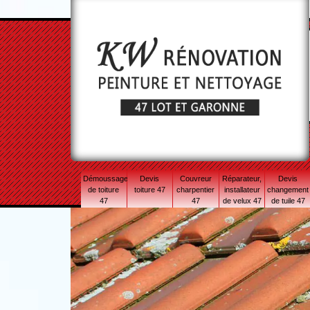
Démoussage
Devis
Couvreur
Réparateur,
Devis
de toiture
toiture 47
charpentier
installateur
changement
47
47
de velux 47
de tuile 47