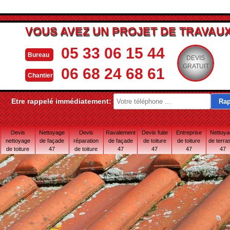
VOUS AVEZ UN PROJET DE TRAVAUX
05 33 06 15 44
Bureau
DEVIS
GRATUIT
06 68 24 68 61
Chantier
Etre rappelé immédiatement:
Devis
Nettoyage
Devis
Ravalement
Devis fuite
Entreprise
Nettoy
nettoyage
de façade
réparation
de façade
de toiture
de toiture
de terra
de toiture
47
de toiture
47
47
47
47
47
47 Lot-et-
Garonne