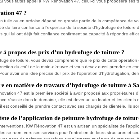
 Si vous faites appel à KW Rénovation 47, celui-ci vous proposera ses ta
ation 47 ?
en tuile ou en ardoise dépend en grande partie de la compétence de votr
ndé de faire confiance à l’expertise de la société d’hydrofuge de toit
s qui lui ont déjà fait confiance confirment sa capacité à répondre effi
r à propos des prix d’un hydrofuge de toiture ?
ofuge de toiture, vous devez comprendre que le prix de cette opératio
fonction du coût de la main-d’œuvre et vous devez aussi prendre en cons
our avoir une idée précise dur prix de l’opération d’hydrofugation, de
e en matière de travaux d’hydrofuge de toiture à Sa
vation 47 est la première société à avoir proposé aux propriétaires d
ence réussie dans le domaine, elle est devenue un leader et les client
 il est conseillé de prendre contact avec ses chargés de clientèle. Ils 
ste de l’application de peinture hydrofuge de toitur
interventions, KW Rénovation 47 est un artisan un spécialiste de l’appli
s se ruent vers ses services pour l’entretien de leurs structures et ceux
r une pose de peinture hydrofuge sur n’importe quel type de structure. 