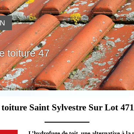
ON
 toiture 47
toiture Saint Sylvestre Sur Lot 47
L’hydrofuge de toit, une alternative à la 