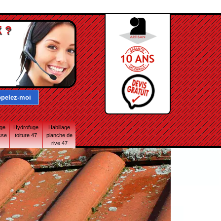
 ?
age
Hydrofuge
Habillage
sse
toiture 47
planche de
rive 47