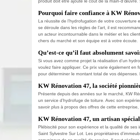
produit doit être ajouté le coût de la main-d’œuvre.
Pourquoi faire confiance à KW Rénov
La réussite de l’hydrofugation de votre couverture 
se déroule dans les règles de l’art, il est recomma
un acteur incontournable dans le métier et les client
chers du marché et son équipe est à votre écoute.
Qu’est-ce qu’il faut absolument savoi
Si vous avez comme projet la réalisation d’un hydr
voulez faire appliquer. Ce prix varie également en 
pour déterminer le montant total de vos dépenses. P
KW Rénovation 47, la société pionnièr
Présente depuis des années sur le marché, KW Réno
un service d’hydrofuge de toiture. Avec son expéri
savoir plus à propos des offres de cette entreprise,
KW Rénovation 47, un artisan spéciali
Plébiscité pour son expérience et la qualité de ses 
Saint Sylvestre Sur Lot. Les propriétaires d’immeuble
convaincus de sa qualité de service. Il peut réalise