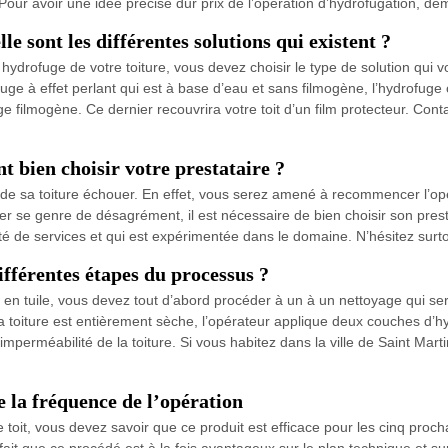
our avoir une idée précise dur prix de l’opération d’hydrofugation, de
e sont les différentes solutions qui existent ?
hydrofuge de votre toiture, vous devez choisir le type de solution qui
ge à effet perlant qui est à base d’eau et sans filmogène, l’hydrofuge co
fuge filmogène. Ce dernier recouvrira votre toit d’un film protecteur. C
t bien choisir votre prestataire ?
on de sa toiture échouer. En effet, vous serez amené à recommencer l’op
ter se genre de désagrément, il est nécessaire de bien choisir son pres
ité de services et qui est expérimentée dans le domaine. N’hésitez sur
différentes étapes du processus ?
ure en tuile, vous devez tout d’abord procéder à un à un nettoyage qu
e la toiture est entièrement sèche, l’opérateur applique deux couches d
l’imperméabilité de la toiture. Si vous habitez dans la ville de Saint Ma
e la fréquence de l’opération
toit, vous devez savoir que ce produit est efficace pour les cinq proc
ait que ce procédé est à la fois avantageux sur le plan technique et sur 