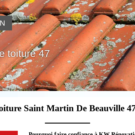
ON
 toiture 47
oiture Saint Martin De Beauville 4
Pourquoi faire confiance à KW Rénovati