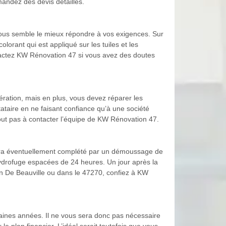
mandez des devis détaillés.
 vous semble le mieux répondre à vos exigences. Sur
lorant qui est appliqué sur les tuiles et les
ontactez KW Rénovation 47 si vous avez des doutes
ération, mais en plus, vous devez réparer les
tataire en ne faisant confiance qu’à une société
tout pas à contacter l’équipe de KW Rénovation 47.
i sera éventuellement complété par un démoussage de
’hydrofuge espacées de 24 heures. Un jour après la
rtin De Beauville ou dans le 47270, confiez à KW
haines années. Il ne vous sera donc pas nécessaire
le plan financier. L’idéal serait toutefois que vous