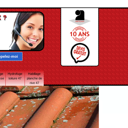
 ?
age
Hydrofuge
Habillage
sse
toiture 47
planche de
rive 47