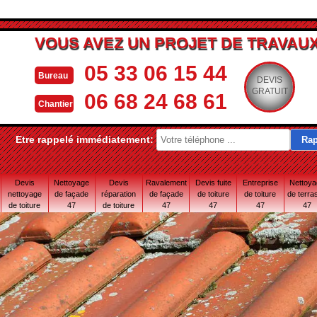
VOUS AVEZ UN PROJET DE TRAVAUX
05 33 06 15 44
Bureau
DEVIS
GRATUIT
06 68 24 68 61
Chantier
Etre rappelé immédiatement:
Devis
Nettoyage
Devis
Ravalement
Devis fuite
Entreprise
Nettoy
nettoyage
de façade
réparation
de façade
de toiture
de toiture
de terra
de toiture
47
de toiture
47
47
47
47
47
47 Lot-et-
Garonne