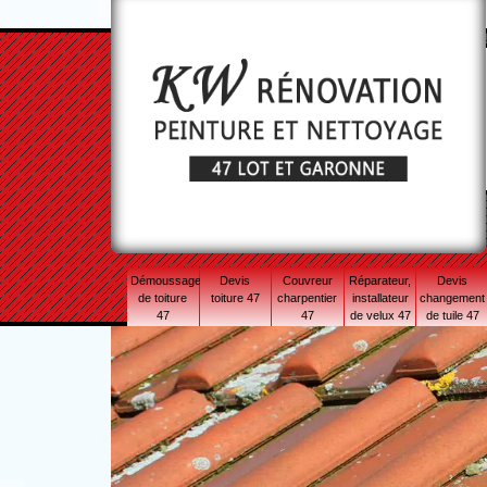
Démoussage
Devis
Couvreur
Réparateur,
Devis
de toiture
toiture 47
charpentier
installateur
changement
47
47
de velux 47
de tuile 47