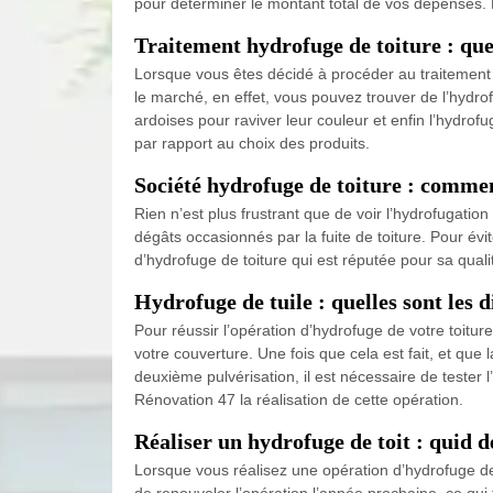
pour déterminer le montant total de vos dépenses. P
Traitement hydrofuge de toiture : quell
Lorsque vous êtes décidé à procéder au traitement 
le marché, en effet, vous pouvez trouver de l’hydrofu
ardoises pour raviver leur couleur et enfin l’hydro
par rapport au choix des produits.
Société hydrofuge de toiture : commen
Rien n’est plus frustrant que de voir l’hydrofugati
dégâts occasionnés par la fuite de toiture. Pour évi
d’hydrofuge de toiture qui est réputée pour sa qual
Hydrofuge de tuile : quelles sont les 
Pour réussir l’opération d’hydrofuge de votre toit
votre couverture. Une fois que cela est fait, et qu
deuxième pulvérisation, il est nécessaire de tester 
Rénovation 47 la réalisation de cette opération.
Réaliser un hydrofuge de toit : quid d
Lorsque vous réalisez une opération d’hydrofuge de 
de renouveler l’opération l’année prochaine, ce qui f