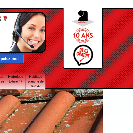
 ?
age
Hydrofuge
Habillage
sse
toiture 47
planche de
rive 47