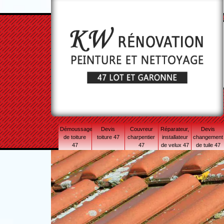
Démoussage
Devis
Couvreur
Réparateur,
Devis
de toiture
toiture 47
charpentier
installateur
changement
47
47
de velux 47
de tuile 47