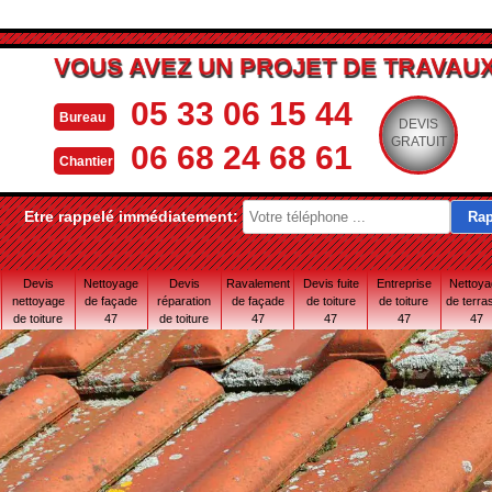
VOUS AVEZ UN PROJET DE TRAVAUX
05 33 06 15 44
Bureau
DEVIS
GRATUIT
06 68 24 68 61
Chantier
Etre rappelé immédiatement:
Devis
Nettoyage
Devis
Ravalement
Devis fuite
Entreprise
Nettoy
nettoyage
de façade
réparation
de façade
de toiture
de toiture
de terra
de toiture
47
de toiture
47
47
47
47
47
47 Lot-et-
Garonne