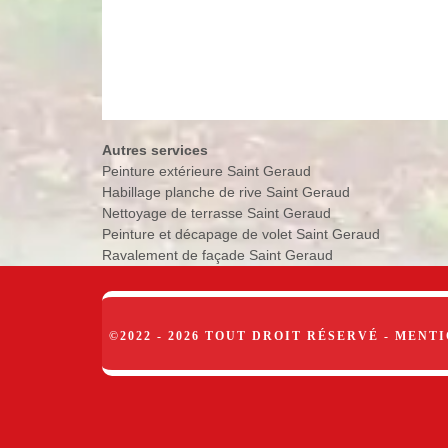
Autres services
Peinture extérieure Saint Geraud
Habillage planche de rive Saint Geraud
Nettoyage de terrasse Saint Geraud
Peinture et décapage de volet Saint Geraud
Ravalement de façade Saint Geraud
©2022 - 2026 TOUT DROIT RÉSERVÉ -
MENTI