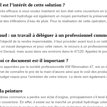
est l’intérêt de cette solution ?
très efficace si vous voulez maintenir en bon état votre couverture en tu
 le traitement hydrofuge est également un moyen permettant la préservat
ait des infiltrations d’eau de pluie. Pour la réalisation de cette opérat
raud : un travail à déléguer à un professionnel co
objectif de la rendre imperméable, il faut procéder avant tout à un nettoy
t un travail dangereux et pour cette raison, le recours à un professio
aint Geraud, mais aussi dans ses environs dans le 47120. Appelez-le pou
oi ce document est-il important ?
tions apportées par la société professionnelle KW Rénovation 47, est u
ermet de connaître le prix de la main-d’œuvre ainsi que le coût des produ
udget requis pour l’entretien de votre toiture. Le devis sert également 
 la peinture
ardoise commence a perdre son éclat d’origine, principalement s’il tend 
e couverture. En effet, il existe sur le marché un produit hydrofuge co
uit ravivera la couleur de votre toit. Pour la réalisation de l’opératio