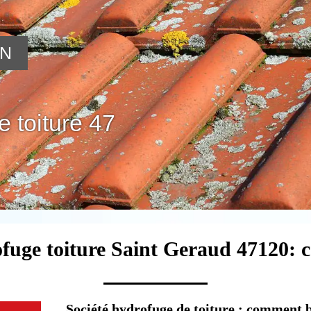
ON
 toiture 47
fuge toiture Saint Geraud 47120: 
Société hydrofuge de toiture : comment bi