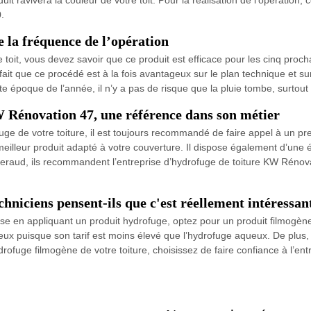
.
e la fréquence de l’opération
toit, vous devez savoir que ce produit est efficace pour les cinq proc
ait que ce procédé est à la fois avantageux sur le plan technique et sur 
te époque de l’année, il n’y a pas de risque que la pluie tombe, surtou
 Rénovation 47, une référence dans son métier
ge de votre toiture, il est toujours recommandé de faire appel à un pre
meilleur produit adapté à votre couverture. Il dispose également d’une 
t Geraud, ils recommandent l’entreprise d’hydrofuge de toiture KW Réno
hniciens pensent-ils que c'est réellement intéressan
rdoise en appliquant un produit hydrofuge, optez pour un produit filmogèn
x puisque son tarif est moins élevé que l’hydrofuge aqueux. De plus, i
drofuge filmogène de votre toiture, choisissez de faire confiance à l’e