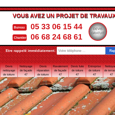
VOUS AVEZ UN PROJET DE TRAVAUX
05 33 06 15 44
Bureau
DEVIS
GRATUIT
06 68 24 68 61
Chantier
Etre rappelé immédiatement:
Devis
Nettoyage
Devis
Ravalement
Devis fuite
Entreprise
Nettoy
nettoyage
de façade
réparation
de façade
de toiture
de toiture
de terra
de toiture
47
de toiture
47
47
47
47
47
47 Lot-et-
Garonne