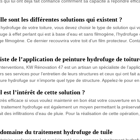
s qui lui ont déjà fait confiance confirment sa capacité à répondre effi
e sont les différentes solutions qui existent ?
hydrofuge de votre toiture, vous devez choisir le type de solution qui
ge à effet perlant qui est à base d’eau et sans filmogène, l’hydrofuge co
fuge filmogène. Ce dernier recouvrira votre toit d’un film protecteur. C
ste de l’application de peinture hydrofuge de toitu
interventions, KW Rénovation 47 est un artisan un spécialiste de l’appli
 ses services pour l’entretien de leurs structures et ceux qui ont fait 
nture hydrofuge sur n’importe quel type de structure. Appelez-le pour en 
est l’intérêt de cette solution ?
très efficace si vous voulez maintenir en bon état votre couverture en tu
 le traitement hydrofuge est également un moyen permettant la préservat
ait des infiltrations d’eau de pluie. Pour la réalisation de cette opérat
domaine du traitement hydrofuge de tuile
ataire professionnel et expérimenté pour assurer le traitement hydrofug