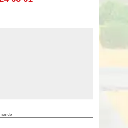
rmande