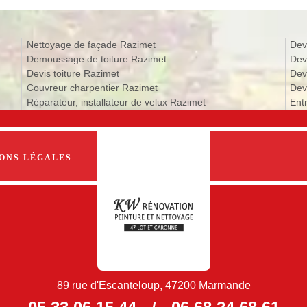
Nettoyage de façade Razimet
Dev
Demoussage de toiture Razimet
Dev
Devis toiture Razimet
Dev
Couvreur charpentier Razimet
Dev
Réparateur, installateur de velux Razimet
Ent
ONS LÉGALES
89 rue d'Escanteloup, 47200 Marmande