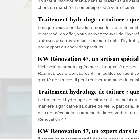
un acteur incontournable dans le métier et les client
chers du marché et son équipe est à votre écoute.
Traitement hydrofuge de toiture : quell
Lorsque vous êtes décidé à procéder au traitement 
le marché, en effet, vous pouvez trouver de l’hydrofu
ardoises pour raviver leur couleur et enfin l’hydro
par rapport au choix des produits.
KW Rénovation 47, un artisan spéciali
Plébiscité pour son expérience et la qualité de ses 
Razimet. Les propriétaires d’immeubles se ruent vers
qualité de service. Il peut réaliser une pose de pei
Traitement hydrofuge de toiture : quel 
Le traitement hydrofuge de toiture est une solution 
manière significative sa durée de vie. À part cela,
plus de prévenir la fissuration de la couverture du f
Rénovation 47.
KW Rénovation 47, un expert dans le 
Il est toujours recommandé de faire appel à un prest