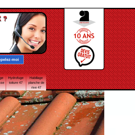
 ?
age
Hydrofuge
Habillage
sse
toiture 47
planche de
rive 47