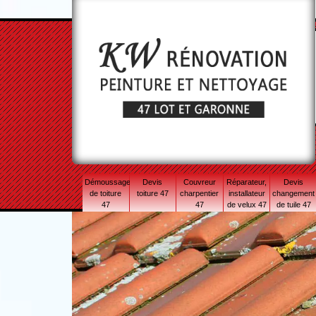
Démoussage
Devis
Couvreur
Réparateur,
Devis
de toiture
toiture 47
charpentier
installateur
changement
47
47
de velux 47
de tuile 47