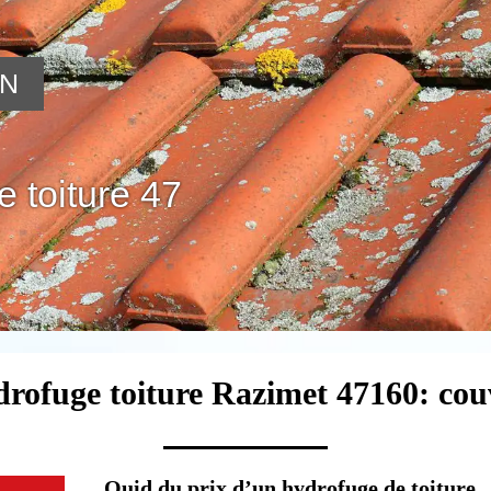
ON
 toiture 47
drofuge toiture Razimet 47160: cou
Quid du prix d’un hydrofuge de toiture