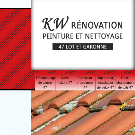
Démoussage
Devis
Couvreur
Réparateur,
Devis
de toiture
toiture 47
charpentier
installateur
changement
47
47
de velux 47
de tuile 47