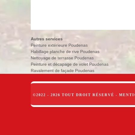
Autres services
Peinture extérieure Poudenas
Habillage planche de rive Poudenas
Nettoyage de terrasse Poudenas
Peinture et décapage de volet Poudenas
Ravalement de façade Poudenas
©2022 - 2026 TOUT DROIT RÉSERVÉ -
MENTI