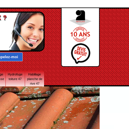
 ?
age
Hydrofuge
Habillage
sse
toiture 47
planche de
rive 47