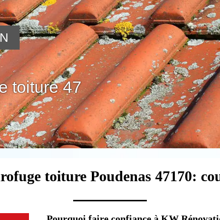
ON
 toiture 47
rofuge toiture Poudenas 47170: co
Pourquoi faire confiance à KW Rénovati