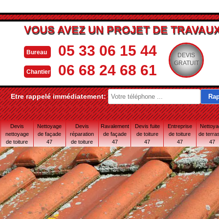
VOUS AVEZ UN PROJET DE TRAVAUX
05 33 06 15 44
Bureau
DEVIS
GRATUIT
06 68 24 68 61
Chantier
Etre rappelé immédiatement:
Devis
Nettoyage
Devis
Ravalement
Devis fuite
Entreprise
Nettoy
nettoyage
de façade
réparation
de façade
de toiture
de toiture
de terra
de toiture
47
de toiture
47
47
47
47
47
47 Lot-et-
Garonne