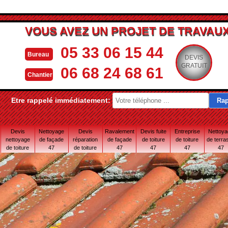
VOUS AVEZ UN PROJET DE TRAVAUX
05 33 06 15 44
Bureau
DEVIS
GRATUIT
06 68 24 68 61
Chantier
Etre rappelé immédiatement:
Devis
Nettoyage
Devis
Ravalement
Devis fuite
Entreprise
Nettoy
nettoyage
de façade
réparation
de façade
de toiture
de toiture
de terra
de toiture
47
de toiture
47
47
47
47
47
47 Lot-et-
Garonne