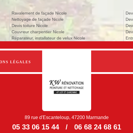
Ravalement de façade Nicole
Dev
Nettoyage de façade Nicole
Dev
Devis toiture Nicole
Dev
Couvreur charpentier Nicole
Devi
Réparateur, installateur de velux Nicole
Entr
ONS LÉGALES
89 rue d'Escanteloup, 47200 Marmande
05 33 06 15 44
/
06 68 24 68 61