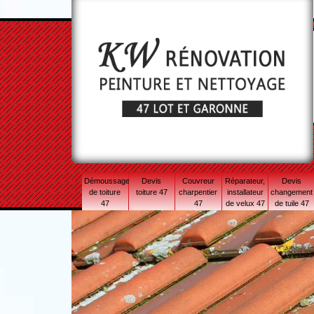
Démoussage
Devis
Couvreur
Réparateur,
Devis
de toiture
toiture 47
charpentier
installateur
changement
47
47
de velux 47
de tuile 47