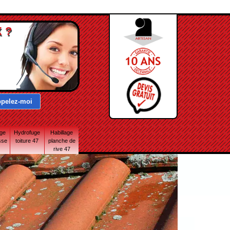
 ?
age
Hydrofuge
Habillage
sse
toiture 47
planche de
rive 47