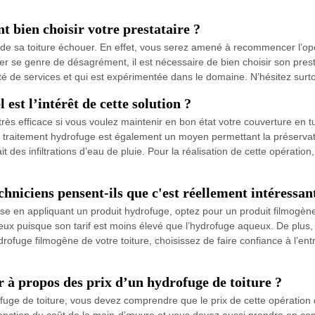
t bien choisir votre prestataire ?
on de sa toiture échouer. En effet, vous serez amené à recommencer l’op
ter se genre de désagrément, il est nécessaire de bien choisir son pres
ité de services et qui est expérimentée dans le domaine. N’hésitez sur
est l’intérêt de cette solution ?
très efficace si vous voulez maintenir en bon état votre couverture en tu
 le traitement hydrofuge est également un moyen permettant la préservat
ait des infiltrations d’eau de pluie. Pour la réalisation de cette opérat
hniciens pensent-ils que c'est réellement intéressan
rdoise en appliquant un produit hydrofuge, optez pour un produit filmogèn
x puisque son tarif est moins élevé que l’hydrofuge aqueux. De plus, i
drofuge filmogène de votre toiture, choisissez de faire confiance à l’e
r à propos des prix d’un hydrofuge de toiture ?
ofuge de toiture, vous devez comprendre que le prix de cette opératio
fonction du coût de la main-d’œuvre et vous devez aussi prendre en cons