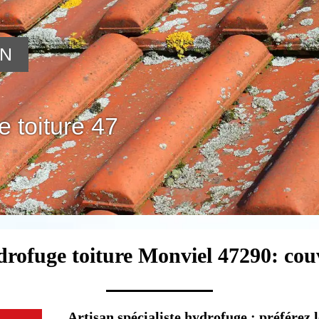
ON
 toiture 47
drofuge toiture Monviel 47290: cou
Artisan spécialiste hydrofuge : préférez