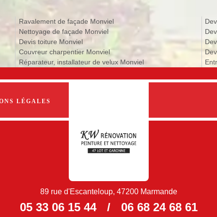
Ravalement de façade Monviel
Dev
Nettoyage de façade Monviel
Dev
Devis toiture Monviel
Dev
Couvreur charpentier Monviel
Devi
Réparateur, installateur de velux Monviel
Ent
ONS LÉGALES
89 rue d'Escanteloup, 47200 Marmande
05 33 06 15 44
/
06 68 24 68 61