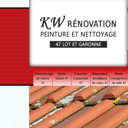
Démoussage
Devis
Couvreur
Réparateur,
Devis
de toiture
toiture 47
charpentier
installateur
changement
47
47
de velux 47
de tuile 47