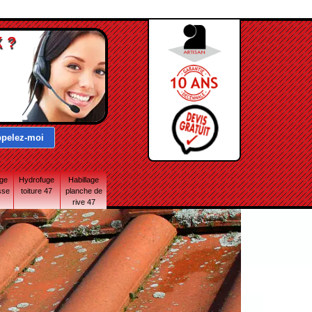
 ?
age
Hydrofuge
Habillage
sse
toiture 47
planche de
rive 47