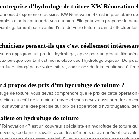
l’entreprise d’hydrofuge de toiture KW Rénovation 4
s années d’expérience réussies, KW Rénovation 47 est in prestataire de 
complets et à la hauteur de vos attentes. Elle peut vous proposer le net
vient également pour vérifier l’état de votre toiture avant d’effectuer l
hniciens pensent-ils que c'est réellement intéressan
rdoise en appliquant un produit hydrofuge, optez pour un produit filmogèn
x puisque son tarif est moins élevé que l’hydrofuge aqueux. De plus, i
drofuge filmogène de votre toiture, choisissez de faire confiance à l’e
r à propos des prix d’un hydrofuge de toiture ?
ofuge de toiture, vous devez comprendre que le prix de cette opératio
fonction du coût de la main-d’œuvre et vous devez aussi prendre en cons
our avoir une idée précise dur prix de l’opération d’hydrofugation, de
liste en hydrofuge de toiture
énovation 47 est un couvreur spécialiste en hydrofuge de toiture qui in
services, ce dernier travaille avec des éléments chevronnés et polyvalen
plus exigeants dans cette localité. Si vous voulez connaître ses tarifs o