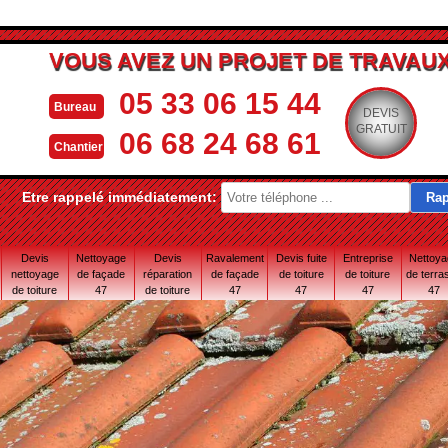
VOUS AVEZ UN PROJET DE TRAVAUX
05 33 06 15 44
Bureau
DEVIS
GRATUIT
06 68 24 68 61
Chantier
Etre rappelé immédiatement:
Devis
Nettoyage
Devis
Ravalement
Devis fuite
Entreprise
Nettoy
nettoyage
de façade
réparation
de façade
de toiture
de toiture
de terra
de toiture
47
de toiture
47
47
47
47
47
47 Lot-et-
Garonne