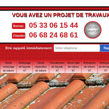
VOUS AVEZ UN PROJET DE TRAVAUX
05 33 06 15 44
Bureau
DEVIS
GRATUIT
06 68 24 68 61
Chantier
Etre rappelé immédiatement:
Devis
Nettoyage
Devis
Ravalement
Devis fuite
Entreprise
Nettoy
nettoyage
de façade
réparation
de façade
de toiture
de toiture
de terra
de toiture
47
de toiture
47
47
47
47
47
47 Lot-et-
Garonne