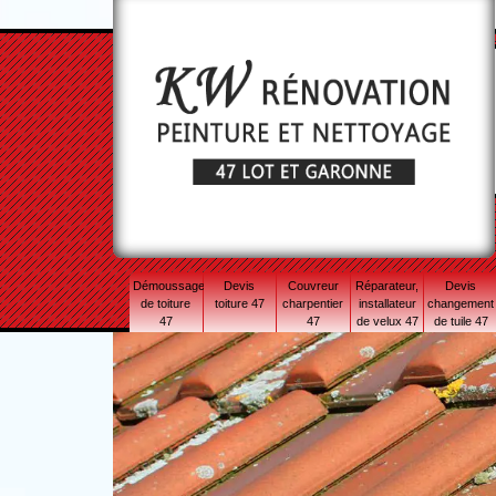
Démoussage
Devis
Couvreur
Réparateur,
Devis
de toiture
toiture 47
charpentier
installateur
changement
47
47
de velux 47
de tuile 47