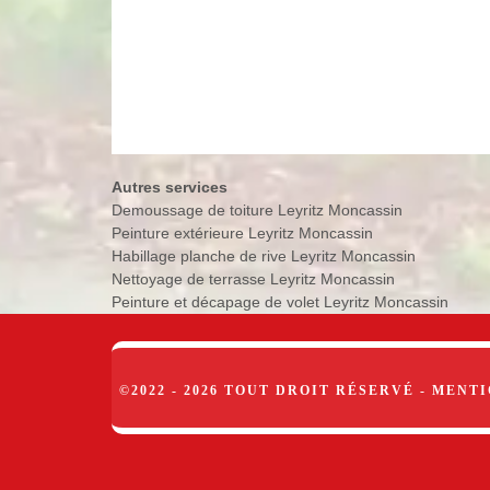
Autres services
Demoussage de toiture Leyritz Moncassin
Peinture extérieure Leyritz Moncassin
Habillage planche de rive Leyritz Moncassin
Nettoyage de terrasse Leyritz Moncassin
Peinture et décapage de volet Leyritz Moncassin
©2022 - 2026 TOUT DROIT RÉSERVÉ -
MENTI