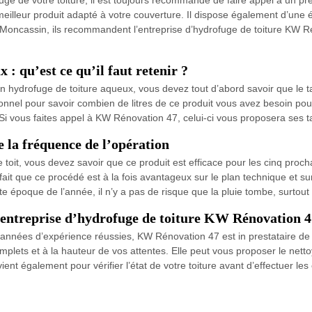
meilleur produit adapté à votre couverture. Il dispose également d’une 
itz Moncassin, ils recommandent l’entreprise d’hydrofuge de toiture KW
 : qu’est ce qu’il faut retenir ?
n hydrofuge de toiture aqueux, vous devez tout d’abord savoir que le t
nnel pour savoir combien de litres de ce produit vous avez besoin pour tr
 Si vous faites appel à KW Rénovation 47, celui-ci vous proposera ses ta
e la fréquence de l’opération
toit, vous devez savoir que ce produit est efficace pour les cinq proc
ait que ce procédé est à la fois avantageux sur le plan technique et sur 
te époque de l’année, il n’y a pas de risque que la pluie tombe, surtou
l’entreprise d’hydrofuge de toiture KW Rénovation 4
s années d’expérience réussies, KW Rénovation 47 est in prestataire de 
complets et à la hauteur de vos attentes. Elle peut vous proposer le net
vient également pour vérifier l’état de votre toiture avant d’effectuer l