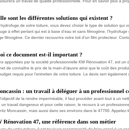
 assurera un travail de qualité professionnelle. Pour en savoir plus à p
e sont les différentes solutions qui existent ?
hydrofuge de votre toiture, vous devez choisir le type de solution qui
ge à effet perlant qui est à base d’eau et sans filmogène, l’hydrofuge co
fuge filmogène. Ce dernier recouvrira votre toit d’un film protecteur. C
oi ce document est-il important ?
tions apportées par la société professionnelle KW Rénovation 47, est u
ermet de connaître le prix de la main-d’œuvre ainsi que le coût des produ
udget requis pour l’entretien de votre toiture. Le devis sert également 
Moncassin : un travail à déléguer à un professionn
objectif de la rendre imperméable, il faut procéder avant tout à un nettoy
t un travail dangereux et pour cette raison, le recours à un professio
eyritz Moncassin, mais aussi dans ses environs dans le 47700. Appelez-l
 Rénovation 47, une référence dans son métier
ge de votre toiture, il est toujours recommandé de faire appel à un pre