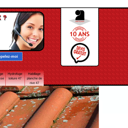
 ?
age
Hydrofuge
Habillage
sse
toiture 47
planche de
rive 47