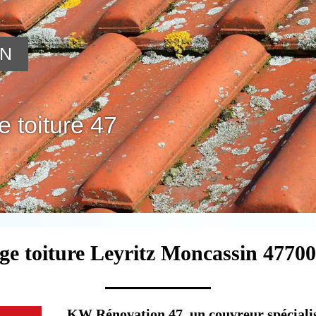
ON
 toiture 47
ge toiture Leyritz Moncassin 47700
KW Rénovation 47, un couvreur spécialis