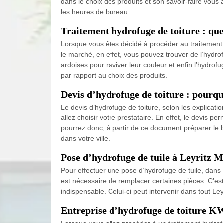
dans le choix des produits et son savoir-faire vous
les heures de bureau.
Traitement hydrofuge de toiture : quell
Lorsque vous êtes décidé à procéder au traitement 
le marché, en effet, vous pouvez trouver de l’hydrofu
ardoises pour raviver leur couleur et enfin l’hydro
par rapport au choix des produits.
Devis d’hydrofuge de toiture : pourqu
Le devis d’hydrofuge de toiture, selon les explica
allez choisir votre prestataire. En effet, le devis p
pourrez donc, à partir de ce document préparer le b
dans votre ville.
Pose d’hydrofuge de tuile à Leyritz 
Pour effectuer une pose d’hydrofuge de tuile, dans l’
est nécessaire de remplacer certaines pièces. C’es
indispensable. Celui-ci peut intervenir dans tout L
Entreprise d’hydrofuge de toiture KW
Lorsque vous allez procéder à un traitement hydrofu