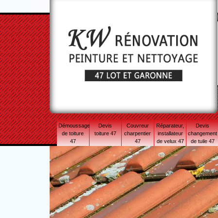
Démoussage
Devis
Couvreur
Réparateur,
Devis
de toiture
toiture 47
charpentier
installateur
changement
47
47
de velux 47
de tuile 47