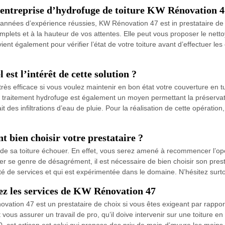
l’entreprise d’hydrofuge de toiture KW Rénovation 4
s années d’expérience réussies, KW Rénovation 47 est in prestataire de 
complets et à la hauteur de vos attentes. Elle peut vous proposer le net
vient également pour vérifier l’état de votre toiture avant d’effectuer l
est l’intérêt de cette solution ?
très efficace si vous voulez maintenir en bon état votre couverture en tu
 le traitement hydrofuge est également un moyen permettant la préservat
ait des infiltrations d’eau de pluie. Pour la réalisation de cette opérat
t bien choisir votre prestataire ?
on de sa toiture échouer. En effet, vous serez amené à recommencer l’op
ter se genre de désagrément, il est nécessaire de bien choisir son pres
ité de services et qui est expérimentée dans le domaine. N’hésitez sur
rez les services de KW Rénovation 47
ovation 47 est un prestataire de choix si vous êtes exigeant par rappor
vous assurer un travail de pro, qu’il doive intervenir sur une toiture en
, cet artisan est celui qui propose des prix de main-d’œuvre les moins 