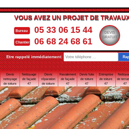
VOUS AVEZ UN PROJET DE TRAVAUX
05 33 06 15 44
Bureau
DEVIS
GRATUIT
06 68 24 68 61
Chantier
Etre rappelé immédiatement:
Devis
Nettoyage
Devis
Ravalement
Devis fuite
Entreprise
Nettoy
nettoyage
de façade
réparation
de façade
de toiture
de toiture
de terra
de toiture
47
de toiture
47
47
47
47
47
47 Lot-et-
Garonne