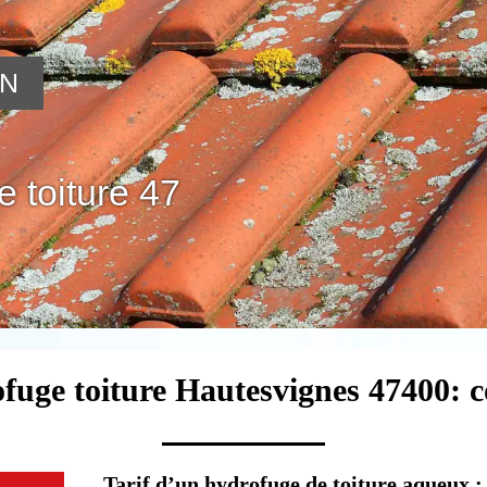
ON
 toiture 47
fuge toiture Hautesvignes 47400: 
Tarif d’un hydrofuge de toiture aqueux : q