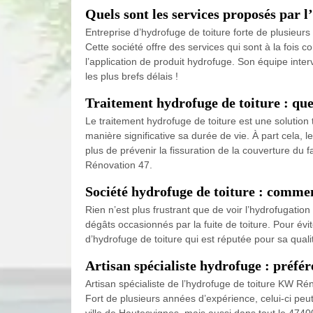
Quels sont les services proposés par 
Entreprise d’hydrofuge de toiture forte de plusieur
Cette société offre des services qui sont à la fois 
l’application de produit hydrofuge. Son équipe inter
les plus brefs délais !
Traitement hydrofuge de toiture : quel 
Le traitement hydrofuge de toiture est une solution 
manière significative sa durée de vie. À part cela,
plus de prévenir la fissuration de la couverture du f
Rénovation 47.
Société hydrofuge de toiture : commen
Rien n’est plus frustrant que de voir l’hydrofugati
dégâts occasionnés par la fuite de toiture. Pour évi
d’hydrofuge de toiture qui est réputée pour sa qual
Artisan spécialiste hydrofuge : préfé
Artisan spécialiste de l’hydrofuge de toiture KW Rén
Fort de plusieurs années d’expérience, celui-ci peut 
ville de Hautesvignes, mais aussi dans tout le 47400