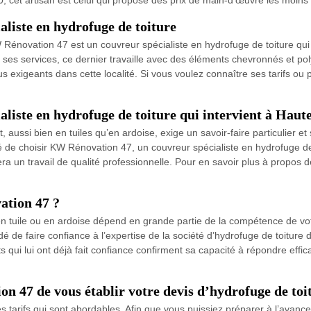
liste en hydrofuge de toiture
énovation 47 est un couvreur spécialiste en hydrofuge de toiture qui i
 ses services, ce dernier travaille avec des éléments chevronnés et pol
plus exigeants dans cette localité. Si vous voulez connaître ses tarifs o
liste en hydrofuge de toiture qui intervient à Haut
t, aussi bien en tuiles qu’en ardoise, exige un savoir-faire particulier
é de choisir KW Rénovation 47, un couvreur spécialiste en hydrofuge de
era un travail de qualité professionnelle. Pour en savoir plus à propos 
ation 47 ?
en tuile ou en ardoise dépend en grande partie de la compétence de votr
ndé de faire confiance à l’expertise de la société d’hydrofuge de toit
s qui lui ont déjà fait confiance confirment sa capacité à répondre effi
 47 de vous établir votre devis d’hydrofuge de toit
tarifs qui sont abordables. Afin que vous puissiez préparer à l’avance 