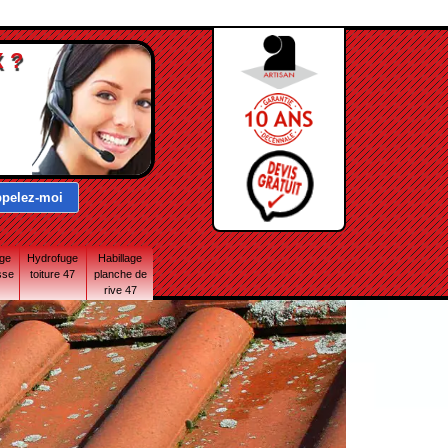
 ?
age
Hydrofuge
Habillage
sse
toiture 47
planche de
rive 47