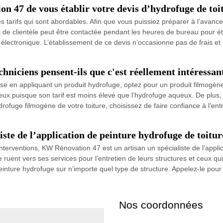
 47 de vous établir votre devis d’hydrofuge de toit
tarifs qui sont abordables. Afin que vous puissiez préparer à l’avance 
 de clientèle peut être contactée pendant les heures de bureau pour éta
r électronique. L’établissement de ce devis n’occasionne pas de frais 
hniciens pensent-ils que c'est réellement intéressan
rdoise en appliquant un produit hydrofuge, optez pour un produit filmogèn
x puisque son tarif est moins élevé que l’hydrofuge aqueux. De plus, i
drofuge filmogène de votre toiture, choisissez de faire confiance à l’e
ste de l’application de peinture hydrofuge de toitu
interventions, KW Rénovation 47 est un artisan un spécialiste de l’appli
uent vers ses services pour l’entretien de leurs structures et ceux qui 
peinture hydrofuge sur n’importe quel type de structure. Appelez-le pour
Nos coordonnées