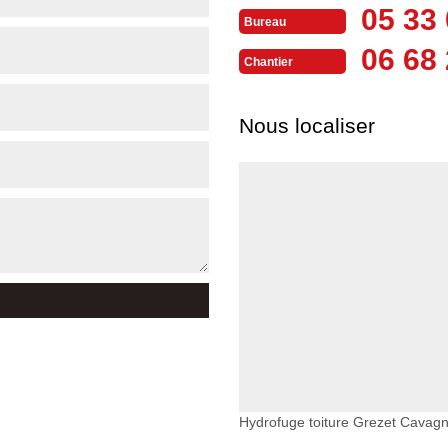
05 33 
Bureau
06 68 
Chantier
Nous localiser
Hydrofuge toiture Grezet Cavag