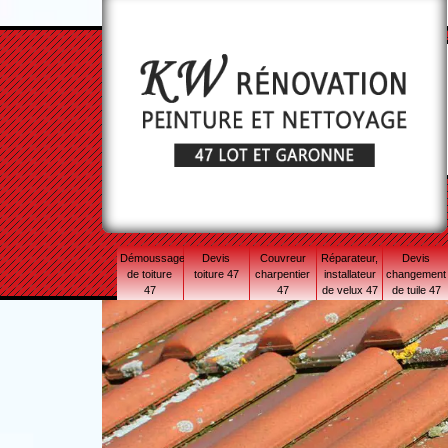
Démoussage
Devis
Couvreur
Réparateur,
Devis
de toiture
toiture 47
charpentier
installateur
changement
47
47
de velux 47
de tuile 47