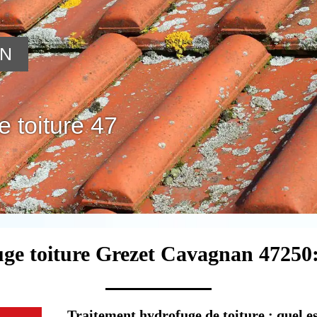
ON
 toiture 47
uge toiture Grezet Cavagnan 47250:
Traitement hydrofuge de toiture : quel est