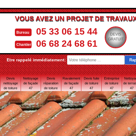
VOUS AVEZ UN PROJET DE TRAVAUX
05 33 06 15 44
Bureau
DEVIS
GRATUIT
06 68 24 68 61
Chantier
Etre rappelé immédiatement:
Devis
Nettoyage
Devis
Ravalement
Devis fuite
Entreprise
Nettoy
nettoyage
de façade
réparation
de façade
de toiture
de toiture
de terra
de toiture
47
de toiture
47
47
47
47
47
47 Lot-et-
Garonne