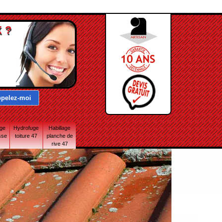
 ?
age
Hydrofuge
Habillage
sse
toiture 47
planche de
rive 47