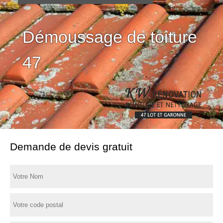
Hydrofuge toiture 47
Démoussage de toiture
47
Demande de devis gratuit