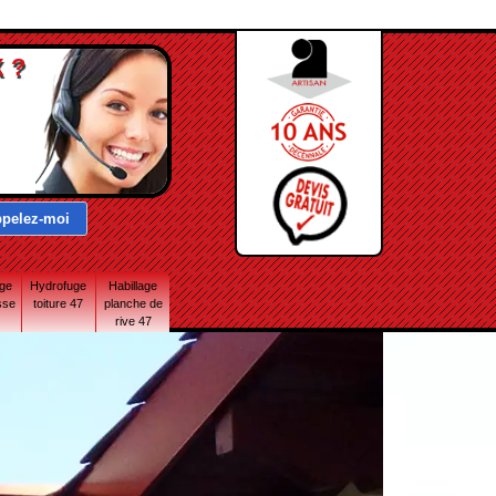
 ?
age
Hydrofuge
Habillage
sse
toiture 47
planche de
rive 47