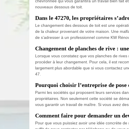
chevronnée qui vous garantira un travail bien fait et
nouveaux dessous de toit.
Dans le 47270, les propriétaires s’ad
Le changement des dessous de toit est une opération
de la chaleur provenant de votre maison. Une malfaç
de s’adresser à un professionnel comme KW Rénovati
Changement de planches de rive : une 
Lorsque vous constatez que vos planches de rives ne
procéder à leur changement. Pour cela, il est recomm
largement plus abordable que si vous contactez une e
47.
Pourquoi choisir l’entreprise de pose
Parmi les sociétés qui proposent leurs services dan
propriétaires. Non seulement cette société se dém
vous garantir un travail de maître. Si vous avez de
Comment faire pour demander un devis
Pour que vous puissiez avoir une idée concrète de no
suffit de nous contacter par téléphone ou de vous 