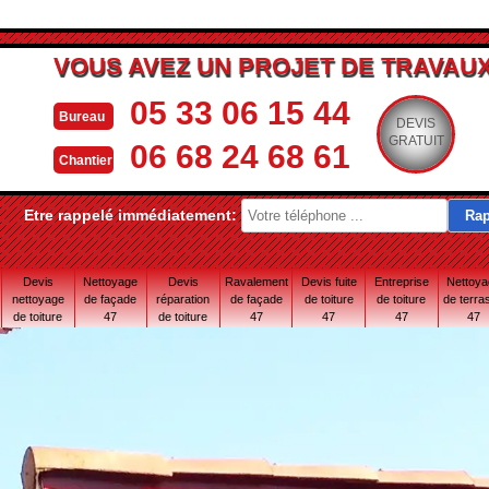
VOUS AVEZ UN PROJET DE TRAVAUX
05 33 06 15 44
Bureau
DEVIS
GRATUIT
06 68 24 68 61
Chantier
Etre rappelé immédiatement:
Devis
Nettoyage
Devis
Ravalement
Devis fuite
Entreprise
Nettoy
nettoyage
de façade
réparation
de façade
de toiture
de toiture
de terra
de toiture
47
de toiture
47
47
47
47
47
47 Lot-et-
Garonne