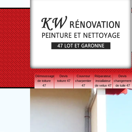
Démoussage
Devis
Couvreur
Réparateur,
Devis
de toiture
toiture 47
charpentier
installateur
changement
47
47
de velux 47
de tuile 47