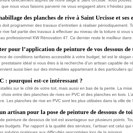
s que nous vous faisons parvenir ne vous engagent alors n’hésitez pas 
habillage des planches de rive à Saint Urcisse et ses
ure doit programmer des travaux d’entretien à réaliser périodiquement. To
ive fait partie des travaux à effectuer au niveau de la toiture si vous v
e au professionnel KW Rénovation 47. Ce dernier reste le meilleur dans
er pour l’application de peinture de vos dessous de 
ance de conditions tarifaires accessible à votre budget, tel est le slog
e prestataire idéal si vous êtes à la recherche d’un artisan capable de 
intervient aussi bien sur des immeubles appartenant à des particuliers qu
C : pourquoi est-ce intéressant ?
stallés sur le côté de votre toit, mais aussi en bas de la pente. La mis
e choix entre des planches de rives en PVC et des planches en bois. L’av
. Les planches de rive en PVC sont les plus utilisées dans la ville de 
 un artisan pour la pose de peinture de dessous de toi
 de peinture de dessous de toit est avantageux sur plusieurs points. Tou
es budgets. Par rapport à la qualité des services, l’artisan est celui qui
s solution pratiques aux difficultés rencontrées lors de la mission.