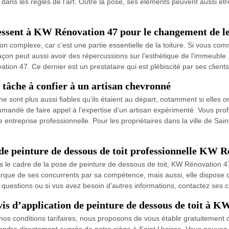
 dans les règles de l’art. Outre la pose, ses éléments peuvent aussi êtr
ressent à KW Rénovation 47 pour le changement de le
 complexe, car c’est une partie essentielle de la toiture. Si vous comm
on peut aussi avoir des répercussions sur l’esthétique de l’immeuble. 
on 47. Ce dernier est un prestataire qui est plébiscité par ses client
tâche à confier à un artisan chevronné
 sont plus aussi fiables qu’ils étaient au départ, notamment si elles on
andé de faire appel à l’expertise d’un artisan expérimenté. Vous profite
ntreprise professionnelle. Pour les propriétaires dans la ville de Sain
 de peinture de dessous de toit professionnelle KW R
s le cadre de la pose de peinture de dessous de toit, KW Rénovation 47 
arque de ses concurrents par sa compétence, mais aussi, elle dispose
s questions ou si vus avez besoin d’autres informations, contactez ses
 d’application de peinture de dessous de toit à K
s conditions tarifaires, nous proposons de vous établir gratuitement de
rendre directement auprès de notre siège à Saint Urcisse. Vous pouvez 