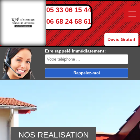
05 33 06 15 44
06 68 24 68 61
Devis Gratuit
Etre rappelé immédiatement:
NOS REALISATION