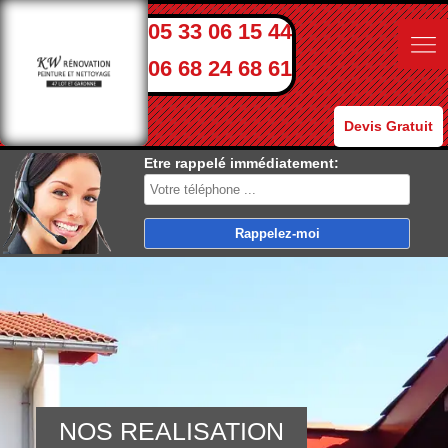
05 33 06 15 44
06 68 24 68 61
Devis Gratuit
Etre rappelé immédiatement:
NOS REALISATION