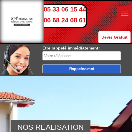
05 33 06 15 44
06 68 24 68 61
Devis Gratuit
Etre rappelé immédiatement:
NOS REALISATION