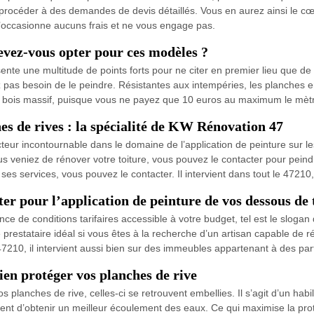
 procéder à des demandes de devis détaillés. Vous en aurez ainsi le cœur
 n’occasionne aucuns frais et ne vous engage pas.
evez-vous opter pour ces modèles ?
 une multitude de points forts pour ne citer en premier lieu que de sa fa
vez pas besoin de le peindre. Résistantes aux intempéries, les planche
n bois massif, puisque vous ne payez que 10 euros au maximum le mètre
hes de rives : la spécialité de KW Rénovation 47
eur incontournable dans le domaine de l’application de peinture sur le
s veniez de rénover votre toiture, vous pouvez le contacter pour peindr
ses services, vous pouvez le contacter. Il intervient dans tout le 47210,
er pour l’application de peinture de vos dessous de 
ance de conditions tarifaires accessible à votre budget, tel est le slog
e prestataire idéal si vous êtes à la recherche d’un artisan capable de 
 47210, il intervient aussi bien sur des immeubles appartenant à des part
ien protéger vos planches de rive
planches de rive, celles-ci se retrouvent embellies. Il s’agit d’un habi
nt d’obtenir un meilleur écoulement des eaux. Ce qui maximise la prote