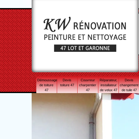
Démoussage
Devis
Couvreur
Réparateur,
Devis
de toiture
toiture 47
charpentier
installateur
changement
47
47
de velux 47
de tuile 47