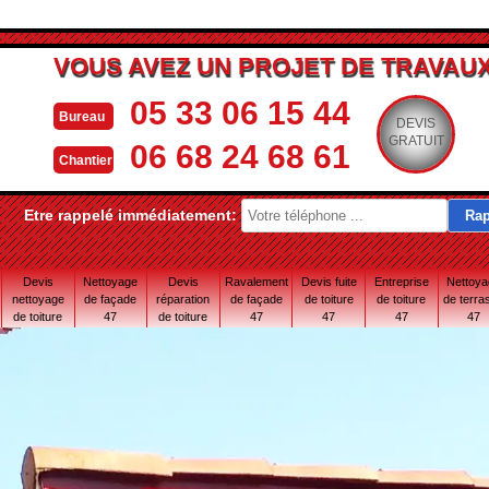
VOUS AVEZ UN PROJET DE TRAVAUX
05 33 06 15 44
Bureau
DEVIS
GRATUIT
06 68 24 68 61
Chantier
Etre rappelé immédiatement:
Devis
Nettoyage
Devis
Ravalement
Devis fuite
Entreprise
Nettoy
nettoyage
de façade
réparation
de façade
de toiture
de toiture
de terra
de toiture
47
de toiture
47
47
47
47
47
47 Lot-et-
Garonne