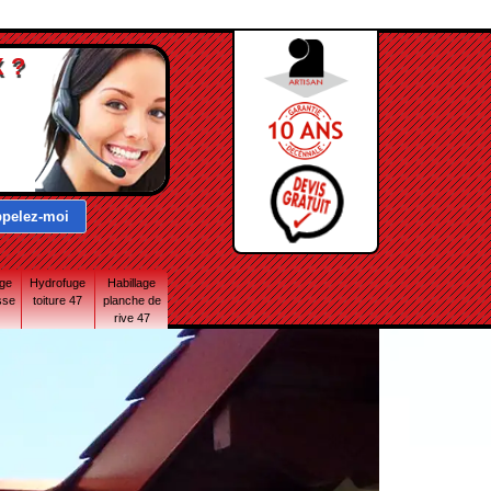
 ?
age
Hydrofuge
Habillage
sse
toiture 47
planche de
rive 47