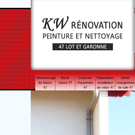
Démoussage
Devis
Couvreur
Réparateur,
Devis
de toiture
toiture 47
charpentier
installateur
changement
47
47
de velux 47
de tuile 47