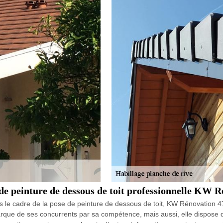
 de peinture de dessous de toit professionnelle KW R
s le cadre de la pose de peinture de dessous de toit, KW Rénovation 47 
arque de ses concurrents par sa compétence, mais aussi, elle dispose