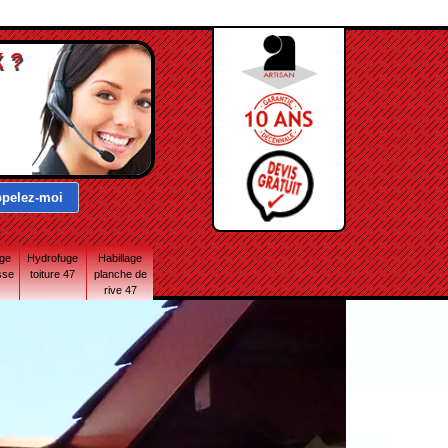
 ?
age
Hydrofuge
Habillage
sse
toiture 47
planche de
rive 47