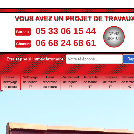
VOUS AVEZ UN PROJET DE TRAVAUX
05 33 06 15 44
Bureau
DEVIS
GRATUIT
06 68 24 68 61
Chantier
Etre rappelé immédiatement:
Devis
Nettoyage
Devis
Ravalement
Devis fuite
Entreprise
Nettoy
nettoyage
de façade
réparation
de façade
de toiture
de toiture
de terra
de toiture
47
de toiture
47
47
47
47
47
47 Lot-et-
Garonne