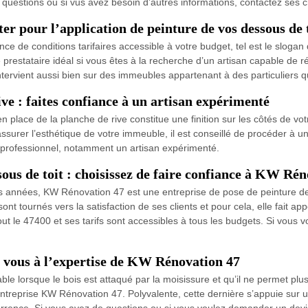
s questions ou si vus avez besoin d’autres informations, contactez ses
er pour l’application de peinture de vos dessous de 
ance de conditions tarifaires accessible à votre budget, tel est le slog
e prestataire idéal si vous êtes à la recherche d’un artisan capable de 
intervient aussi bien sur des immeubles appartenant à des particuliers q
ive : faites confiance à un artisan expérimenté
place de la planche de rive constitue une finition sur les côtés de votr
 assurer l’esthétique de votre immeuble, il est conseillé de procéder à 
un professionnel, notamment un artisan expérimenté.
sous de toit : choisissez de faire confiance à KW Ré
eurs années, KW Rénovation 47 est une entreprise de pose de peinture de
ont tournés vers la satisfaction de ses clients et pour cela, elle fait 
t le 47400 et ses tarifs sont accessibles à tous les budgets. Si vous v
z vous à l’expertise de KW Rénovation 47
 lorsque le bois est attaqué par la moisissure et qu’il ne permet plus 
entreprise KW Rénovation 47. Polyvalente, cette dernière s’appuie su
oncurrence. Si vous avez de questions ou si vous voulez demander un devi