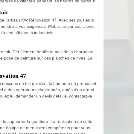
 chargés de clientèle pendant les heures de bureau!
toit
an de l’artisan KW Rénovation 47. Avec ses plusieurs
répondre à vos exigences. Plébiscité par ses clients
u’à des bâtiments industriels.
e toit. Cet élément habille le bois de la charpente
une pose de peinture sur ces planches de rives. La
novation 47
 dessous de toit qui s’est fait un nom en proposant
appel à des opérateurs chevronnés, dotés d’un grand
oulez lui demander un devis détaillé, contactez-la
de supporter la gouttière. La réalisation de cette
r une équipe de menuisiers compétents pour vous
s détaillé, contactez-la pendant les heures de