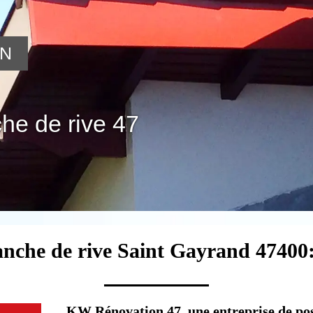
ON
he de rive 47
lanche de rive Saint Gayrand 47400:
KW Rénovation 47, une entreprise de pos