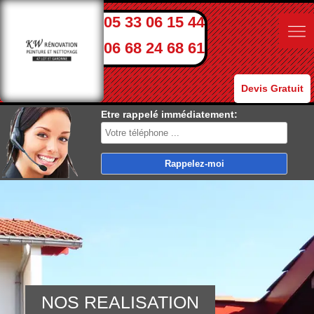
05 33 06 15 44
06 68 24 68 61
Devis Gratuit
Etre rappelé immédiatement:
NOS REALISATION